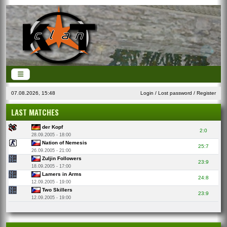
07.08.2026, 15:48
Login
/
Lost password
/
Register
LAST MATCHES
der Kopf
2:0
28.09.2005 - 18:00
Nation of Nemesis
25:7
26.09.2005 - 21:00
Zuljin Followers
23:9
18.09.2005 - 17:00
Lamers in Arms
24:8
12.09.2005 - 19:00
Two Skillers
23:9
12.09.2005 - 19:00