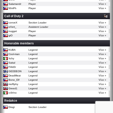
Salamandr
Player
Více »
N!mPh
Player
Více »
Call of Duty 2
conveX
Section Leader
Více »
eXert_
Assistent Leader
Více »
nugget
Player
Více »
giO
Player
Více »
Honorable members
KUBA
Legend
Více »
Cool-man
Legend
Více »
!tchy
Legend
Více »
Sakal
Legend
Více »
F4kt0r
Legend
Více »
GEDDEON
Legend
Více »
DeadMeat
Legend
Více »
Bone_Elf
Legend
Více »
moRphy
Legend
Více »
Greed1
Legend
Více »
cr3t!no
Legend
Více »
Redakce
Dragi
Section Leader
Více »