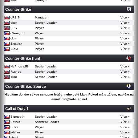
Counter-Strike
oRBIT-
Manager
Více »
eksn
Section Leader
Více »
BuG
Player
Více »
oWnagE
Player
Více »
cldrn
Player
Více »
Electrick
Player
Více »
-SaM-
Player
Více »
Counter-Strike [fun]
NePhos wfR
Section Leader
Více »
Ryshoo
Section Leader
Více »
Tubli
Section Leader
Více »
Counter-Strike: Source
Hledáme do této sekce schopné hráče, nebo celý klan. Pokud máte zájem, napište na
email info@kot-clan.net
Call of Duty 1
Bluetooth
Section Leader
Více »
Batista
Assistent Leader
Více »
Bulva
Player
Více »
joh4zn
Player
Více »
shevi
Player
Více »