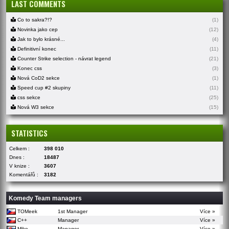
LAST COMMENTS
Co to sakra?!?
(1)
Novinka jako cep
(12)
Jak to bylo krásné...
(4)
Definitivní konec
(11)
Counter Strike selection - návrat legend
(21)
Konec css
(3)
Nová CoD2 sekce
(1)
Speed cup #2 skupiny
(11)
css sekce
(25)
Nová W3 sekce
(15)
STATISTICS
Celkem :
398 010
Dnes :
18487
V knize :
3607
Komentářů :
3182
Komedy Team managers
TOMeek
1st Manager
Více »
C++
Manager
Více »
Mike
Manager
Více »