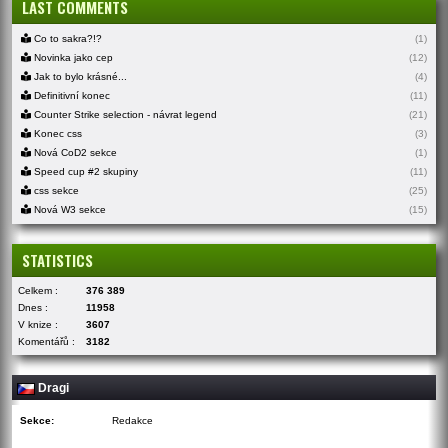
LAST COMMENTS
Co to sakra?!?
(1)
Novinka jako cep
(12)
Jak to bylo krásné...
(4)
Definitivní konec
(11)
Counter Strike selection - návrat legend
(21)
Konec css
(3)
Nová CoD2 sekce
(1)
Speed cup #2 skupiny
(11)
css sekce
(25)
Nová W3 sekce
(15)
STATISTICS
Celkem :
376 389
Dnes :
11958
V knize :
3607
Komentářů :
3182
Dragi
Sekce:
Redakce