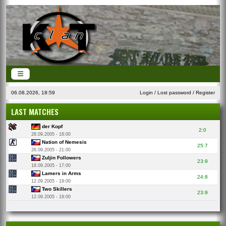
06.08.2026, 18:59
Login
/
Lost password
/
Register
LAST MATCHES
der Kopf
2:0
28.09.2005 - 18:00
Nation of Nemesis
25:7
26.09.2005 - 21:00
Zuljin Followers
23:9
18.09.2005 - 17:00
Lamers in Arms
24:8
12.09.2005 - 19:00
Two Skillers
23:9
12.09.2005 - 19:00