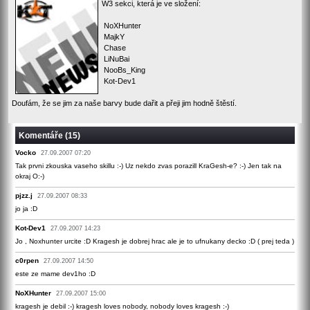
W3 sekci, která je ve složení:
NoXHunter
MajkY
Chase
LiNuBai
NooBs_King
Kot-Dev1
Doufám, že se jim za naše barvy bude dařit a přeji jim hodně štěstí.
Komentáře (15)
Vocko
27.09.2007 07:20
Tak prvni zkouska vaseho skillu :-) Uz nekdo zvas porazill KraGesh-e? :-) Jen tak na
okraj O:-)
pjzz.j
27.09.2007 08:33
jo ja :D
Kot-Dev1
27.09.2007 14:23
Jo , Noxhunter urcite :D Kragesh je dobrej hrac ale je to ufnukany decko :D ( prej teda )
c0rpen
27.09.2007 14:50
este ze mame dev1ho :D
NoXHunter
27.09.2007 15:00
kragesh je debil :-) kragesh loves nobody, nobody loves kragesh :-)