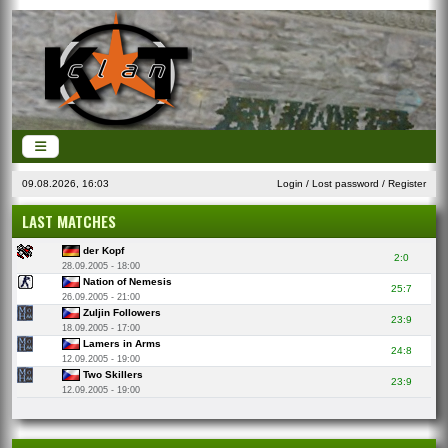
09.08.2026, 16:03
Login
/
Lost password
/
Register
LAST MATCHES
der Kopf
2:0
28.09.2005 - 18:00
Nation of Nemesis
25:7
26.09.2005 - 21:00
Zuljin Followers
23:9
18.09.2005 - 17:00
Lamers in Arms
24:8
12.09.2005 - 19:00
Two Skillers
23:9
12.09.2005 - 19:00