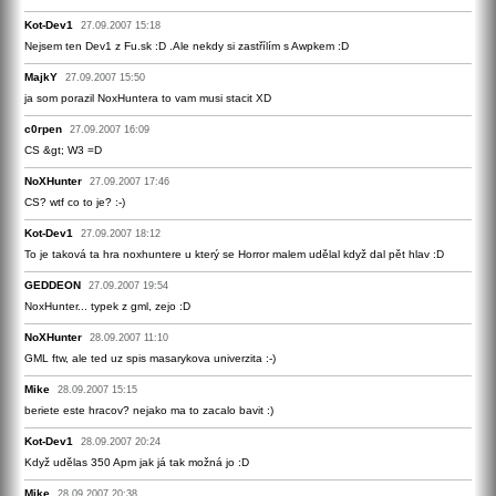
Kot-Dev1
27.09.2007 15:18
Nejsem ten Dev1 z Fu.sk :D .Ale nekdy si zastřílím s Awpkem :D
MajkY
27.09.2007 15:50
ja som porazil NoxHuntera to vam musi stacit XD
c0rpen
27.09.2007 16:09
CS &gt; W3 =D
NoXHunter
27.09.2007 17:46
CS? wtf co to je? :-)
Kot-Dev1
27.09.2007 18:12
To je taková ta hra noxhuntere u který se Horror malem udělal když dal pět hlav :D
GEDDEON
27.09.2007 19:54
NoxHunter... typek z gml, zejo :D
NoXHunter
28.09.2007 11:10
GML ftw, ale ted uz spis masarykova univerzita :-)
Mike
28.09.2007 15:15
beriete este hracov? nejako ma to zacalo bavit :)
Kot-Dev1
28.09.2007 20:24
Když udělas 350 Apm jak já tak možná jo :D
Mike
28.09.2007 20:38