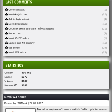
LAST COMMENTS
Co to sakra?!?
(1)
Novinka jako cep
(12)
Jak to bylo krásné...
(4)
Definitivní konec
(11)
Counter Strike selection - návrat legend
(21)
Konec css
(3)
Nová CoD2 sekce
(1)
Speed cup #2 skupiny
(11)
css sekce
(25)
Nová W3 sekce
(15)
STATISTICS
Celkem :
406 766
Dnes :
1377
V knize :
3607
Komentářů :
3182
Nová W3 sekce
Posted by: TOMeek | 27.09.2007
Tak od včerejška můžeme v našich řadách přivítat novou