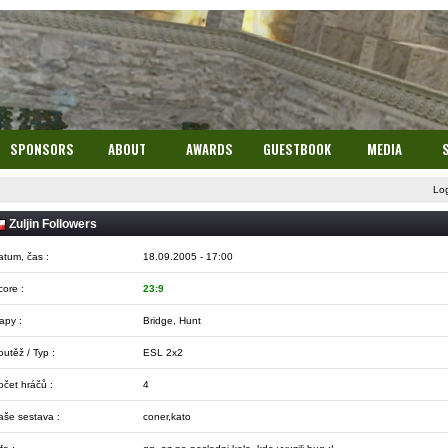
SPONSORS
ABOUT
AWARDS
GUESTBOOK
MEDIA
Lo
Zuljin Followers
atum, čas :
18.09.2005 - 17:00
core :
23:9
apy :
Bridge, Hunt
utěž / Typ :
ESL 2x2
očet hráčů :
4
aše sestava :
coner,kato