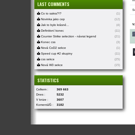
In
LAST COMMENTS
S
Co to sakra?!?
(1)
Novinka jako cep
(12)
V
Jak to bylo krásné...
(4)
Definitivní konec
(11)
Counter Strike selection - návrat legend
(21)
Konec css
(3)
Nová CoD2 sekce
(1)
Speed cup #2 skupiny
(11)
css sekce
(25)
Nová W3 sekce
(15)
STATISTICS
Celkem :
369 663
Dnes :
5232
V knize :
3607
Komentářů :
3182