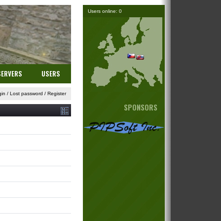
Users online: 0
SERVERS
USERS
gin
/
Lost password
/
Register
SPONSORS