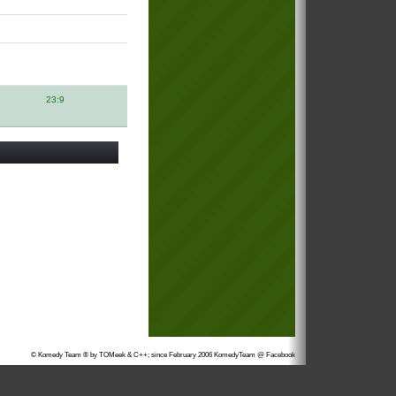
23:9
© Komedy Team ® by TOMeek & C++; since February 2006
KomedyTeam @ Facebook