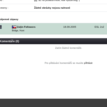
fo :
gg, az na posledni kolo, kde vyuzili bug :|
creeny :
Žádné obrázky nejsou nahrané
zájemné zápasy
Zuljin Followers
18.09.2005
ESL 2x2
Bridge, Hunt
Komentáře (0)
Zatím žádné komentáře.
Pro přidávání komentářů se musíte
přihlásit