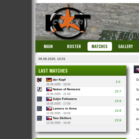
MAIN
ROSTER
MATCHES
GALLERY
06.08.2026, 10:01
LAST MATCHES
der Kopf
D
2:0
28.09.2005 - 18:00
Nation of Nemesis
S
25:7
26.09.2005 - 21:00
Zuljin Followers
M
23:9
18.09.2005 - 17:00
Lamers in Arms
So
24:8
12.09.2005 - 19:00
Two Skillers
P
23:9
12.09.2005 - 19:00
N