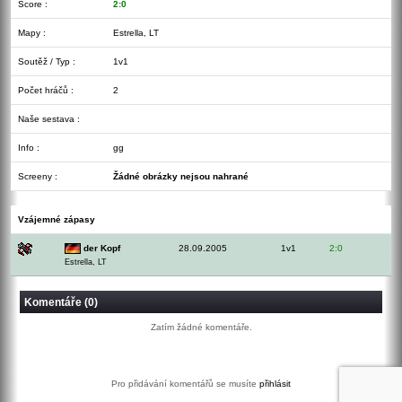
Score :
2:0
Mapy :
Estrella, LT
Soutěž / Typ :
1v1
Počet hráčů :
2
Naše sestava :
Info :
gg
Screeny :
Žádné obrázky nejsou nahrané
Vzájemné zápasy
der Kopf
28.09.2005
1v1
2:0
Estrella, LT
Komentáře (0)
Zatím žádné komentáře.
Pro přidávání komentářů se musíte
přihlásit