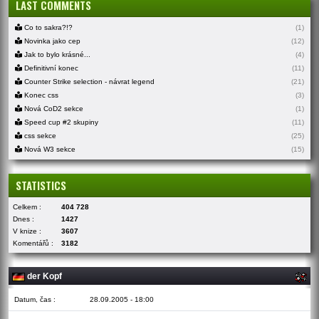
LAST COMMENTS
Co to sakra?!?
(1)
Novinka jako cep
(12)
Jak to bylo krásné...
(4)
Definitivní konec
(11)
Counter Strike selection - návrat legend
(21)
Konec css
(3)
Nová CoD2 sekce
(1)
Speed cup #2 skupiny
(11)
css sekce
(25)
Nová W3 sekce
(15)
STATISTICS
Celkem :
404 728
Dnes :
1427
V knize :
3607
Komentářů :
3182
der Kopf
Datum, čas :
28.09.2005 - 18:00