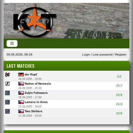
08.08.2026, 08:28
Login
/
Lost password
/
Register
LAST MATCHES
der Kopf
2:0
28.09.2005 - 18:00
Nation of Nemesis
25:7
26.09.2005 - 21:00
Zuljin Followers
23:9
18.09.2005 - 17:00
Lamers in Arms
24:8
12.09.2005 - 19:00
Two Skillers
23:9
12.09.2005 - 19:00