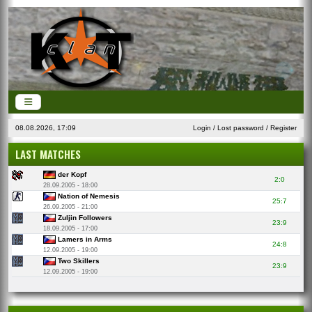
08.08.2026, 17:09
Login
/
Lost password
/
Register
LAST MATCHES
der Kopf
2:0
28.09.2005 - 18:00
Nation of Nemesis
25:7
26.09.2005 - 21:00
Zuljin Followers
23:9
18.09.2005 - 17:00
Lamers in Arms
24:8
12.09.2005 - 19:00
Two Skillers
23:9
12.09.2005 - 19:00