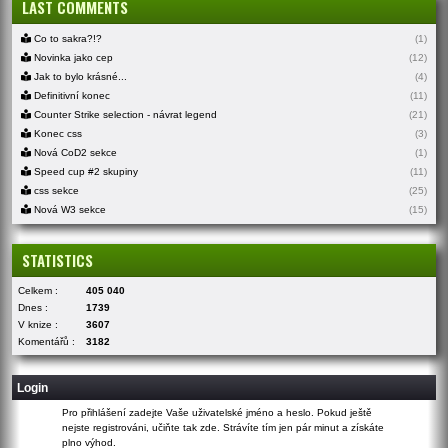
LAST COMMENTS
Co to sakra?!?
(1)
Novinka jako cep
(12)
Jak to bylo krásné...
(4)
Definitivní konec
(11)
Counter Strike selection - návrat legend
(21)
Konec css
(3)
Nová CoD2 sekce
(1)
Speed cup #2 skupiny
(11)
css sekce
(25)
Nová W3 sekce
(15)
STATISTICS
Celkem :
405 040
Dnes :
1739
V knize :
3607
Komentářů :
3182
Login
Pro přihlášení zadejte Vaše uživatelské jméno a heslo. Pokud ještě
nejste registrováni, učiňte tak
zde
. Strávíte tím jen pár minut a získáte
plno výhod.