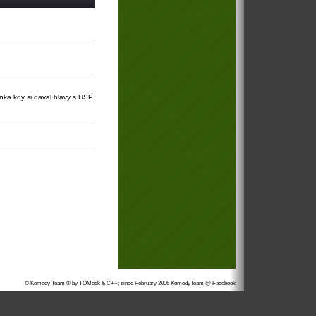
cenka kdy si daval hlavy s USP
© Komedy Team ® by TOMeek & C++; since February 2006
KomedyTeam @ Facebook