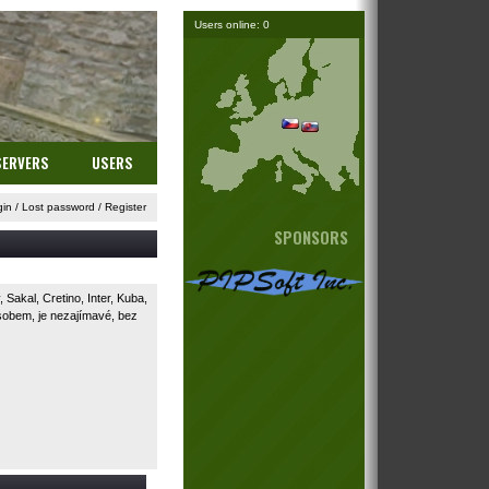
Users online: 0
SERVERS
USERS
gin
/
Lost password
/
Register
SPONSORS
Sakal, Cretino, Inter, Kuba,
ůsobem, je nezajímavé, bez