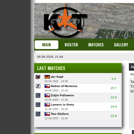
MAIN
ROSTER
MATCHES
GALLERY
06.08.2026, 21:44
LAST MATCHES
Ja
Po
der Kopf
2:0
28.09.2005 - 18:00
Ta
Nation of Nemesis
TO
25:7
26.09.2005 - 21:00
šť
Zuljin Followers
23:9
18.09.2005 - 17:00
Lamers in Arms
24:8
12.09.2005 - 19:00
Two Skillers
23:9
12.09.2005 - 19:00