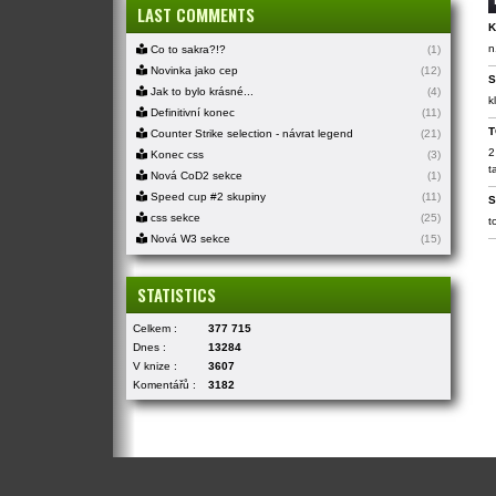
LAST COMMENTS
K
n
Co to sakra?!?
(1)
Novinka jako cep
(12)
S
Jak to bylo krásné...
(4)
k
Definitivní konec
(11)
T
Counter Strike selection - návrat legend
(21)
2
Konec css
(3)
t
Nová CoD2 sekce
(1)
Speed cup #2 skupiny
(11)
S
css sekce
(25)
t
Nová W3 sekce
(15)
STATISTICS
Celkem :
377 715
Dnes :
13284
V knize :
3607
Komentářů :
3182