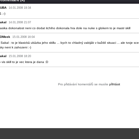
Komentáře (4)
UBA
14.01.2008 19:34
1 ;-)
akal
14.01.2008 21:07
lasika dokonalost neni co dodat itchiho dokonala hra dole na nuke s glokem to je mastr skill
OMeek
15.01.2008 16:04
 Sakal : to je klasická ukázka jeho skillu ... bych to chladný zabiják v každé situaci ... ale tvoje s
aky neni k zahozeni :-)
akal
15.01.2008 18:20
o vis skill to je vec ktera je dana :D
Pro přidávání komentářů se musíte
přihlásit