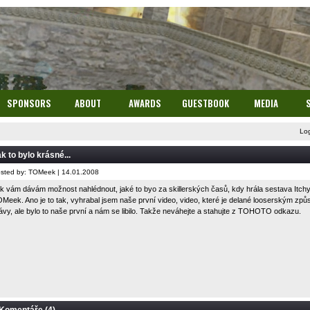
SPONSORS
ABOUT
AWARDS
GUESTBOOK
MEDIA
Lo
k to bylo krásné...
sted by: TOMeek | 14.01.2008
k vám dávám možnost nahlédnout, jaké to byo za skillerských časů, kdy hrála sestava Itchy, 
Meek. Ano je to tak, vyhrabal jsem naše první video, video, které je delané looserským zp
ávy, ale bylo to naše první a nám se libilo. Takže neváhejte a stahujte z
TOHOTO
odkazu.