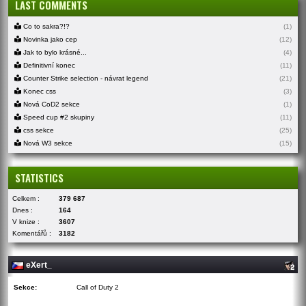
LAST COMMENTS
Co to sakra?!?
(1)
Novinka jako cep
(12)
Jak to bylo krásné...
(4)
Definitivní konec
(11)
Counter Strike selection - návrat legend
(21)
Konec css
(3)
Nová CoD2 sekce
(1)
Speed cup #2 skupiny
(11)
css sekce
(25)
Nová W3 sekce
(15)
STATISTICS
Celkem :
379 687
Dnes :
164
V knize :
3607
Komentářů :
3182
eXert_
Sekce:
Call of Duty 2