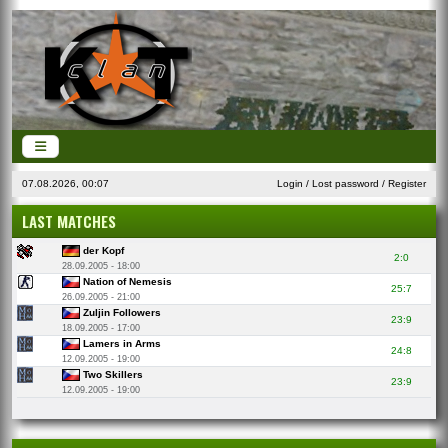
07.08.2026, 00:07
Login
/
Lost password
/
Register
LAST MATCHES
der Kopf
2:0
28.09.2005 - 18:00
Nation of Nemesis
25:7
26.09.2005 - 21:00
Zuljin Followers
23:9
18.09.2005 - 17:00
Lamers in Arms
24:8
12.09.2005 - 19:00
Two Skillers
23:9
12.09.2005 - 19:00