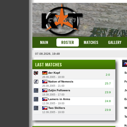
MAIN
ROSTER
MATCHES
GALLERY
07.08.2026, 19:48
LAST MATCHES
der Kopf
S
2:0
28.09.2005 - 18:00
Nation of Nemesis
F
25:7
26.09.2005 - 21:00
Zuljin Followers
J
23:9
18.09.2005 - 17:00
Lamers in Arms
E
24:8
12.09.2005 - 19:00
Two Skillers
W
23:9
12.09.2005 - 19:00
T
K