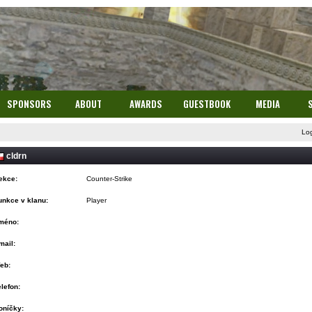
SPONSORS
ABOUT
AWARDS
GUESTBOOK
MEDIA
Lo
cldrn
ekce:
Counter-Strike
unkce v klanu:
Player
méno:
mail:
eb:
elefon:
oníčky: