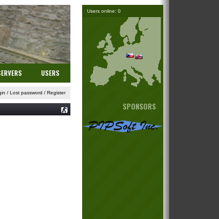
Users online: 0
SERVERS
USERS
gin
/
Lost password
/
Register
SPONSORS