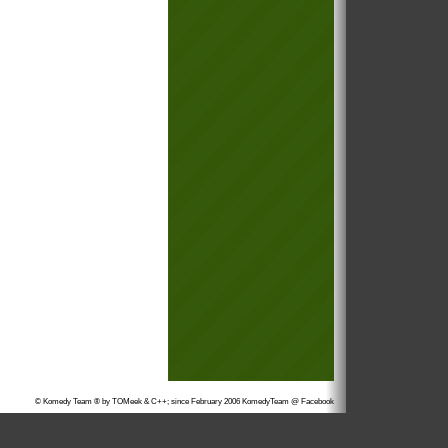
© Komedy Team ® by TOMeek & C++; since February 2006
KomedyTeam @ Facebook