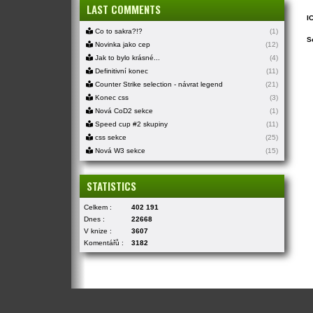
LAST COMMENTS
I
Co to sakra?!?
(1)
S
Novinka jako cep
(12)
Jak to bylo krásné...
(4)
Definitivní konec
(11)
Counter Strike selection - návrat legend
(21)
Konec css
(3)
Nová CoD2 sekce
(1)
Speed cup #2 skupiny
(11)
css sekce
(25)
Nová W3 sekce
(15)
STATISTICS
Celkem :
402 191
Dnes :
22668
V knize :
3607
Komentářů :
3182