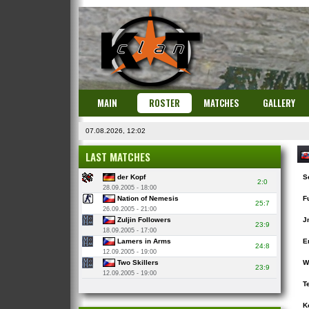
MAIN
ROSTER
MATCHES
GALLERY
07.08.2026, 12:02
LAST MATCHES
der Kopf
S
2:0
28.09.2005 - 18:00
Nation of Nemesis
F
25:7
26.09.2005 - 21:00
Zuljin Followers
J
23:9
18.09.2005 - 17:00
Lamers in Arms
E
24:8
12.09.2005 - 19:00
Two Skillers
W
23:9
12.09.2005 - 19:00
T
K