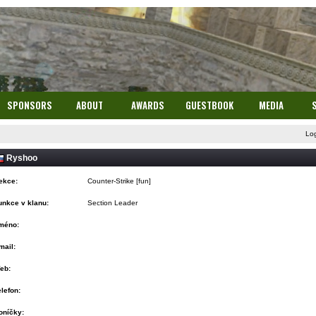
SPONSORS
ABOUT
AWARDS
GUESTBOOK
MEDIA
Lo
Ryshoo
ekce:
Counter-Strike [fun]
unkce v klanu:
Section Leader
méno:
mail:
eb:
elefon:
oníčky: