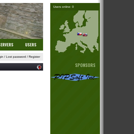
Users online: 0
SERVERS
USERS
gin
/
Lost password
/
Register
SPONSORS