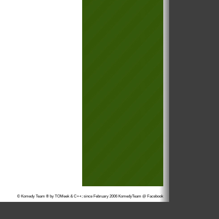
© Komedy Team ® by TOMeek & C++; since February 2006
KomedyTeam @ Facebook