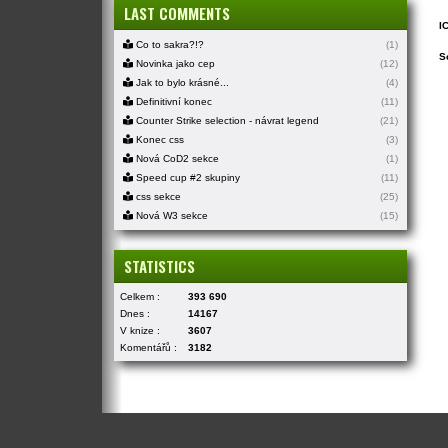
LAST COMMENTS
I
Co to sakra?!?
(1)
S
Novinka jako cep
(12)
Jak to bylo krásné...
(4)
Definitivní konec
(11)
Counter Strike selection - návrat legend
(21)
Konec css
(3)
Nová CoD2 sekce
(1)
Speed cup #2 skupiny
(11)
css sekce
(25)
Nová W3 sekce
(15)
STATISTICS
Celkem :
393 690
Dnes :
14167
V knize :
3607
Komentářů :
3182