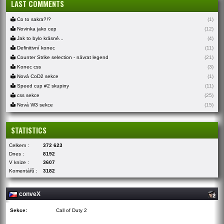
LAST COMMENTS
Co to sakra?!?
(1)
Novinka jako cep
(12)
Jak to bylo krásné...
(4)
Definitivní konec
(11)
Counter Strike selection - návrat legend
(21)
Konec css
(3)
Nová CoD2 sekce
(1)
Speed cup #2 skupiny
(11)
css sekce
(25)
Nová W3 sekce
(15)
STATISTICS
Celkem :
372 623
Dnes :
8192
V knize :
3607
Komentářů :
3182
conveX
Sekce:
Call of Duty 2