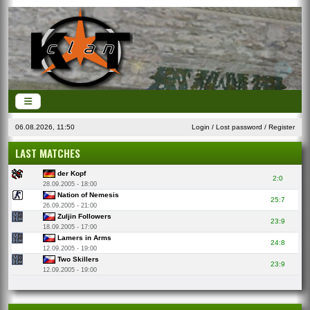
06.08.2026, 11:50
Login
/
Lost password
/
Register
LAST MATCHES
der Kopf
2:0
28.09.2005 - 18:00
Nation of Nemesis
25:7
26.09.2005 - 21:00
Zuljin Followers
23:9
18.09.2005 - 17:00
Lamers in Arms
24:8
12.09.2005 - 19:00
Two Skillers
23:9
12.09.2005 - 19:00