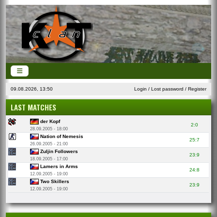
09.08.2026, 13:50
Login
/
Lost password
/
Register
LAST MATCHES
der Kopf
2:0
28.09.2005 - 18:00
Nation of Nemesis
25:7
26.09.2005 - 21:00
Zuljin Followers
23:9
18.09.2005 - 17:00
Lamers in Arms
24:8
12.09.2005 - 19:00
Two Skillers
23:9
12.09.2005 - 19:00