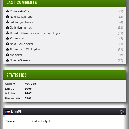
LAST COMMENTS
Co to sakra?!?
(1)
Novinka jako cep
(12)
Jak to bylo krásné...
(4)
Definitivní konec
(11)
Counter Strike selection - návrat legend
(21)
Konec css
(3)
Nová CoD2 sekce
(1)
Speed cup #2 skupiny
(11)
css sekce
(25)
Nová W3 sekce
(15)
STATISTICS
Celkem :
406 398
Dnes :
1009
V knize :
3607
Komentářů :
3182
N!mPh
Sekce:
Call of Duty 1