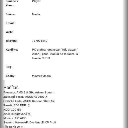
Funkce v
Player
klanu:
Jméno:
Martin
Email:
Web:
Telefon:
777976440
Koníčky:
PC grafika, otravování lidí, plavání,
vtírání, psaní článků do redakce, a
hlavně CoD !!
ICQ:
Socky:
#komedyteam
Počítač
Procesor: AMD 2,8 GHz Athlon Burton
Základní deska: ASUS A7V600-X
Grafická karta: ASUS Radeon 9600 Se
Paměť: 256 DDR :((
HDD: 120 Gb
Zvuk: integrovaná :p
Monitor: 19'' AOC
System: MaxrosoFt Dveřous :D XP Profi
Připojení: Wi-Fi