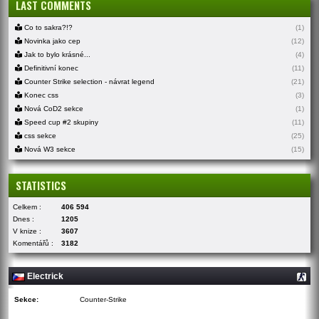
LAST COMMENTS
Co to sakra?!?
(1)
Novinka jako cep
(12)
Jak to bylo krásné...
(4)
Definitivní konec
(11)
Counter Strike selection - návrat legend
(21)
Konec css
(3)
Nová CoD2 sekce
(1)
Speed cup #2 skupiny
(11)
css sekce
(25)
Nová W3 sekce
(15)
STATISTICS
Celkem :
406 594
Dnes :
1205
V knize :
3607
Komentářů :
3182
Electrick
Sekce:
Counter-Strike