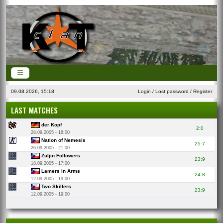
09.08.2026, 15:18
Login
/
Lost password
/
Register
LAST MATCHES
der Kopf
2:0
28.09.2005 - 18:00
Nation of Nemesis
25:7
26.09.2005 - 21:00
Zuljin Followers
23:9
18.09.2005 - 17:00
Lamers in Arms
24:8
12.09.2005 - 19:00
Two Skillers
23:9
12.09.2005 - 19:00