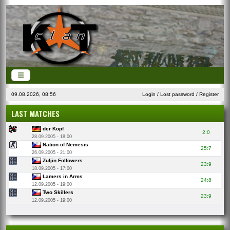
09.08.2026, 08:56
Login
/
Lost password
/
Register
LAST MATCHES
der Kopf
2:0
28.09.2005 - 18:00
Nation of Nemesis
25:7
26.09.2005 - 21:00
Zuljin Followers
23:9
18.09.2005 - 17:00
Lamers in Arms
24:8
12.09.2005 - 19:00
Two Skillers
23:9
12.09.2005 - 19:00