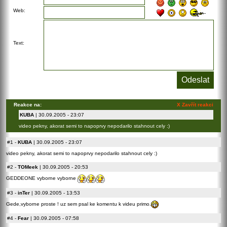
Web:
Text:
Reakce na:
X Zavřít reakci
KUBA
| 30.09.2005 - 23:07
video pekny, akorat semi to napoprvy nepodarilo stahnout cely :)
#1
-
KUBA
| 30.09.2005 - 23:07
video pekny, akorat semi to napoprvy nepodarilo stahnout cely :)
#2
-
TOMeek
| 30.09.2005 - 20:53
GEDDEONE vyborne vyborne
#3
-
inTer
| 30.09.2005 - 13:53
Gede,vyborne proste ! uz sem psal ke komentu k videu primo.
#4
-
Fear
| 30.09.2005 - 07:58