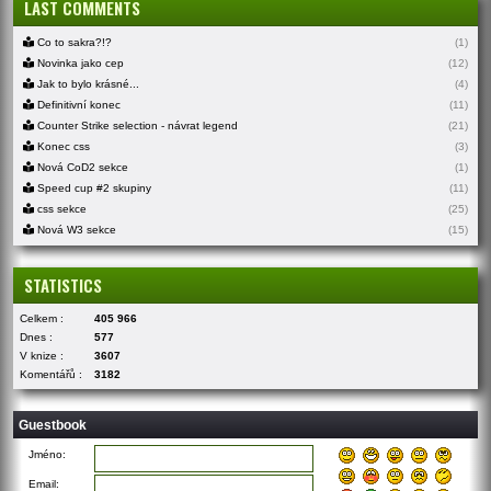
LAST COMMENTS
Co to sakra?!?
(1)
Novinka jako cep
(12)
Jak to bylo krásné...
(4)
Definitivní konec
(11)
Counter Strike selection - návrat legend
(21)
Konec css
(3)
Nová CoD2 sekce
(1)
Speed cup #2 skupiny
(11)
css sekce
(25)
Nová W3 sekce
(15)
STATISTICS
Celkem :
405 966
Dnes :
577
V knize :
3607
Komentářů :
3182
Guestbook
Jméno:
Email: