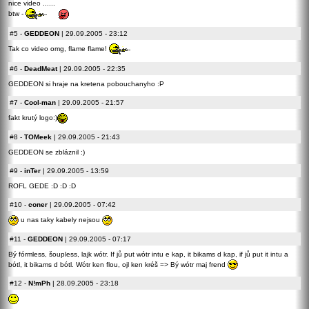
nice video ......
btw -
#5
-
GEDDEON
| 29.09.2005 - 23:12
Tak co video omg, flame flame!
#6
-
DeadMeat
| 29.09.2005 - 22:35
GEDDEON si hraje na kretena pobouchanyho :P
#7
-
Cool-man
| 29.09.2005 - 21:57
fakt krutý logo:)
#8
-
TOMeek
| 29.09.2005 - 21:43
GEDDEON se zbláznil :)
#9
-
inTer
| 29.09.2005 - 13:59
ROFL GEDE :D :D :D
#10
-
coner
| 29.09.2005 - 07:42
u nas taky kabely nejsou
#11
-
GEDDEON
| 29.09.2005 - 07:17
Bý fórmless, šoupless, lajk wótr. If jů put wótr intu e kap, it bikams d kap, if jů put it intu a
bótl, it bikams d bótl. Wótr ken flou, ojl ken kréš => Bý wótr maj frend
#12
-
N!mPh
| 28.09.2005 - 23:18