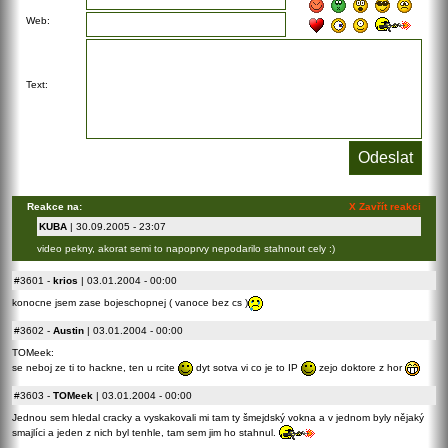
Web:
Text:
Reakce na:
X Zavřít reakci
KUBA
| 30.09.2005 - 23:07
video pekny, akorat semi to napoprvy nepodarilo stahnout cely :)
#3601
-
krios
| 03.01.2004 - 00:00
konocne jsem zase bojeschopnej ( vanoce bez cs )
#3602
-
Austin
| 03.01.2004 - 00:00
TOMeek:
se neboj ze ti to hackne, ten u rcite
dyt sotva vi co je to IP
zejo doktore z hor
#3603
-
TOMeek
| 03.01.2004 - 00:00
Jednou sem hledal cracky a vyskakovali mi tam ty šmejdský vokna a v jednom byly nějaký
smajlíci a jeden z nich byl tenhle, tam sem jim ho stahnul.