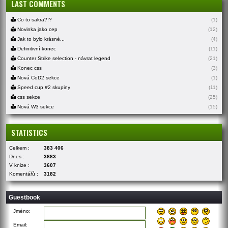
LAST COMMENTS
Co to sakra?!?
(1)
Novinka jako cep
(12)
Jak to bylo krásné...
(4)
Definitivní konec
(11)
Counter Strike selection - návrat legend
(21)
Konec css
(3)
Nová CoD2 sekce
(1)
Speed cup #2 skupiny
(11)
css sekce
(25)
Nová W3 sekce
(15)
STATISTICS
Celkem :
383 406
Dnes :
3883
V knize :
3607
Komentářů :
3182
Guestbook
Jméno:
Email: