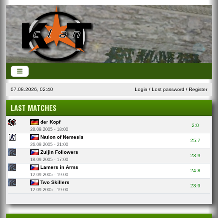
07.08.2026, 02:40
Login
/
Lost password
/
Register
LAST MATCHES
der Kopf
2:0
28.09.2005 - 18:00
Nation of Nemesis
25:7
26.09.2005 - 21:00
Zuljin Followers
23:9
18.09.2005 - 17:00
Lamers in Arms
24:8
12.09.2005 - 19:00
Two Skillers
23:9
12.09.2005 - 19:00