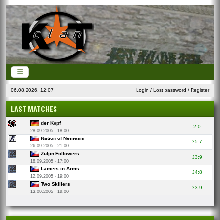
06.08.2026, 12:07
Login
/
Lost password
/
Register
LAST MATCHES
der Kopf
2:0
28.09.2005 - 18:00
Nation of Nemesis
25:7
26.09.2005 - 21:00
Zuljin Followers
23:9
18.09.2005 - 17:00
Lamers in Arms
24:8
12.09.2005 - 19:00
Two Skillers
23:9
12.09.2005 - 19:00