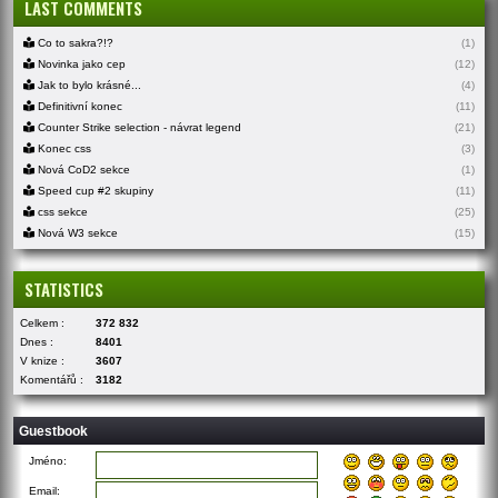
LAST COMMENTS
Co to sakra?!?
(1)
Novinka jako cep
(12)
Jak to bylo krásné...
(4)
Definitivní konec
(11)
Counter Strike selection - návrat legend
(21)
Konec css
(3)
Nová CoD2 sekce
(1)
Speed cup #2 skupiny
(11)
css sekce
(25)
Nová W3 sekce
(15)
STATISTICS
Celkem :
372 832
Dnes :
8401
V knize :
3607
Komentářů :
3182
Guestbook
Jméno:
Email: