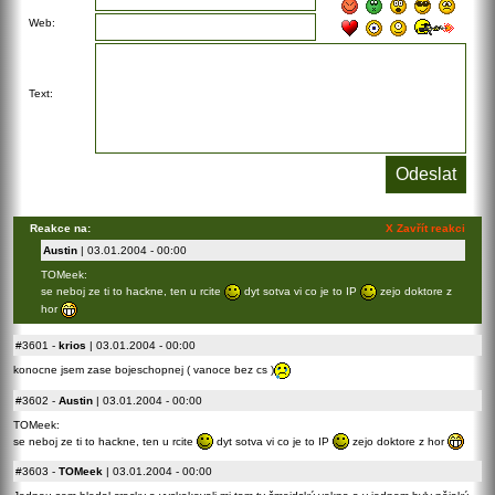
Web:
Text:
Reakce na:
X Zavřít reakci
Austin
| 03.01.2004 - 00:00
TOMeek:
se neboj ze ti to hackne, ten u rcite
dyt sotva vi co je to IP
zejo doktore z
hor
#3601
-
krios
| 03.01.2004 - 00:00
konocne jsem zase bojeschopnej ( vanoce bez cs )
#3602
-
Austin
| 03.01.2004 - 00:00
TOMeek:
se neboj ze ti to hackne, ten u rcite
dyt sotva vi co je to IP
zejo doktore z hor
#3603
-
TOMeek
| 03.01.2004 - 00:00