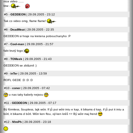
nice video ......
btw -
#5
-
GEDDEON
| 29.09.2005 - 23:12
Tak co video omg, flame flame!
#6
-
DeadMeat
| 29.09.2005 - 22:35
GEDDEON si hraje na kretena pobouchanyho :P
#7
-
Cool-man
| 29.09.2005 - 21:57
fakt krutý logo:)
#8
-
TOMeek
| 29.09.2005 - 21:43
GEDDEON se zbláznil :)
#9
-
inTer
| 29.09.2005 - 13:59
ROFL GEDE :D :D :D
#10
-
coner
| 29.09.2005 - 07:42
u nas taky kabely nejsou
#11
-
GEDDEON
| 29.09.2005 - 07:17
Bý fórmless, šoupless, lajk wótr. If jů put wótr intu e kap, it bikams d kap, if jů put it intu a
bótl, it bikams d bótl. Wótr ken flou, ojl ken kréš => Bý wótr maj frend
#12
-
N!mPh
| 28.09.2005 - 23:18