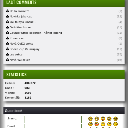
LAST COMMENTS
Co to sakra?!?
(1)
Novinka jako cep
(12)
Jak to bylo krásné...
(4)
Definitivní konec
(11)
Counter Strike selection - návrat legend
(21)
Konec css
(3)
Nová CoD2 sekce
(1)
Speed cup #2 skupiny
(11)
css sekce
(25)
Nová W3 sekce
(15)
STATISTICS
Celkem :
406 372
Dnes :
983
V knize :
3607
Komentářů :
3182
Guestbook
Jméno:
Email: