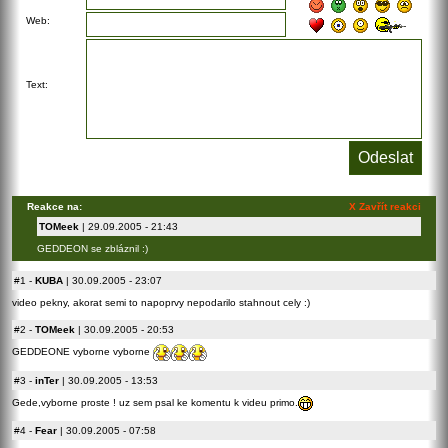
Web:
Text:
Reakce na:
X Zavřít reakci
TOMeek
| 29.09.2005 - 21:43
GEDDEON se zbláznil :)
#1
-
KUBA
| 30.09.2005 - 23:07
video pekny, akorat semi to napoprvy nepodarilo stahnout cely :)
#2
-
TOMeek
| 30.09.2005 - 20:53
GEDDEONE vyborne vyborne
#3
-
inTer
| 30.09.2005 - 13:53
Gede,vyborne proste ! uz sem psal ke komentu k videu primo.
#4
-
Fear
| 30.09.2005 - 07:58