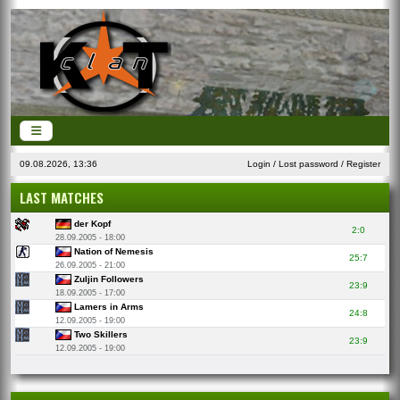
09.08.2026, 13:36
Login
/
Lost password
/
Register
LAST MATCHES
der Kopf
2:0
28.09.2005 - 18:00
Nation of Nemesis
25:7
26.09.2005 - 21:00
Zuljin Followers
23:9
18.09.2005 - 17:00
Lamers in Arms
24:8
12.09.2005 - 19:00
Two Skillers
23:9
12.09.2005 - 19:00