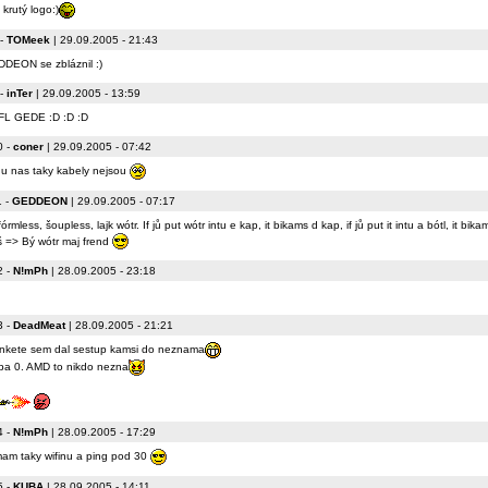
 krutý logo:)
-
TOMeek
| 29.09.2005 - 21:43
DEON se zbláznil :)
-
inTer
| 29.09.2005 - 13:59
L GEDE :D :D :D
0
-
coner
| 29.09.2005 - 07:42
u nas taky kabely nejsou
1
-
GEDDEON
| 29.09.2005 - 07:17
órmless, šoupless, lajk wótr. If jů put wótr intu e kap, it bikams d kap, if jů put it intu a bótl, it bik
š => Bý wótr maj frend
2
-
N!mPh
| 28.09.2005 - 23:18
3
-
DeadMeat
| 28.09.2005 - 21:21
nkete sem dal sestup kamsi do neznama
ba 0. AMD to nikdo nezna
4
-
N!mPh
| 28.09.2005 - 17:29
mam taky wifinu a ping pod 30
5
-
KUBA
| 28.09.2005 - 14:11