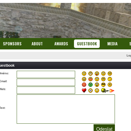
SPONSORS
ABOUT
AWARDS
GUESTBOOK
MEDIA
Lo
uestbook
Jméno:
Email:
Web:
Text: