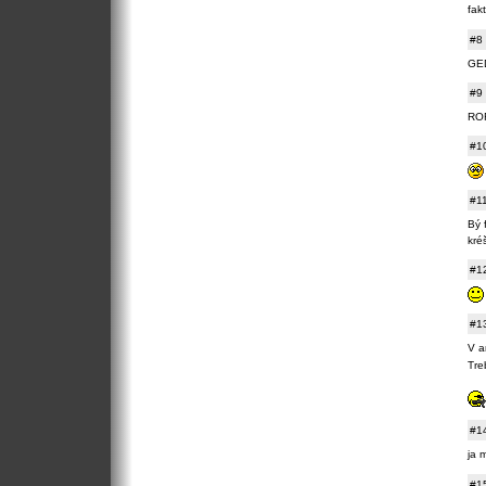
fakt
#8
GED
#9
ROF
#1
#1
Bý f
kré
#1
#1
V a
Tre
#1
ja 
#1