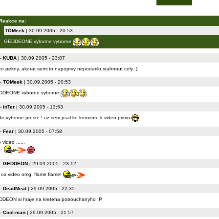
Reakce na:
TOMeek
| 30.09.2005 - 20:53
GEDDEONE vyborne vyborne
-
KUBA
| 30.09.2005 - 23:07
eo pekny, akorat semi to napoprvy nepodarilo stahnout cely :)
-
TOMeek
| 30.09.2005 - 20:53
DDEONE vyborne vyborne
-
inTer
| 30.09.2005 - 13:53
e,vyborne proste ! uz sem psal ke komentu k videu primo.
-
Fear
| 30.09.2005 - 07:58
 video ......
 -
-
GEDDEON
| 29.09.2005 - 23:12
 co video omg, flame flame!
-
DeadMeat
| 29.09.2005 - 22:35
DEON si hraje na kretena pobouchanyho :P
-
Cool-man
| 29.09.2005 - 21:57