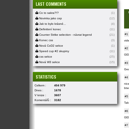
LAST COMMENTS
Co to sakra?!?
(1)
Novinka jako cep
(12)
Jak to bylo krásné...
(4)
Definitivní konec
(11)
#1
Counter Strike selection - návrat legend
(21)
Konec css
(3)
vid
Nová CoD2 sekce
(1)
#2
Speed cup #2 skupiny
(11)
GE
css sekce
(25)
Nová W3 sekce
(15)
#3
Ged
STATISTICS
#4
nice
Celkem :
404 979
btw
Dnes :
1678
V knize :
3607
#5
Komentářů :
3182
Tak
#6
GED
#7