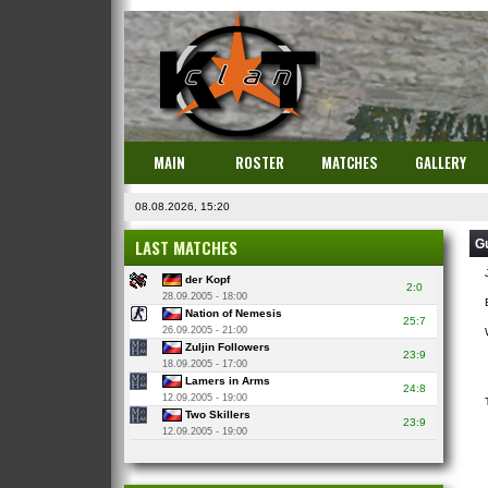
MAIN
ROSTER
MATCHES
GALLERY
08.08.2026, 15:20
LAST MATCHES
G
der Kopf
2:0
28.09.2005 - 18:00
Nation of Nemesis
25:7
26.09.2005 - 21:00
Zuljin Followers
23:9
18.09.2005 - 17:00
Lamers in Arms
24:8
12.09.2005 - 19:00
Two Skillers
23:9
12.09.2005 - 19:00