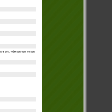
ams d bótl. Wótr ken flou, ojl ken