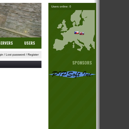
Users online: 0
SERVERS
USERS
gin
/
Lost password
/
Register
SPONSORS