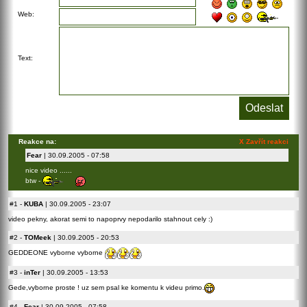
Web:
Text:
Reakce na:
X Zavřít reakci
Fear
| 30.09.2005 - 07:58
nice video ......
btw -
#1
-
KUBA
| 30.09.2005 - 23:07
video pekny, akorat semi to napoprvy nepodarilo stahnout cely :)
#2
-
TOMeek
| 30.09.2005 - 20:53
GEDDEONE vyborne vyborne
#3
-
inTer
| 30.09.2005 - 13:53
Gede,vyborne proste ! uz sem psal ke komentu k videu primo.
#4
-
Fear
| 30.09.2005 - 07:58