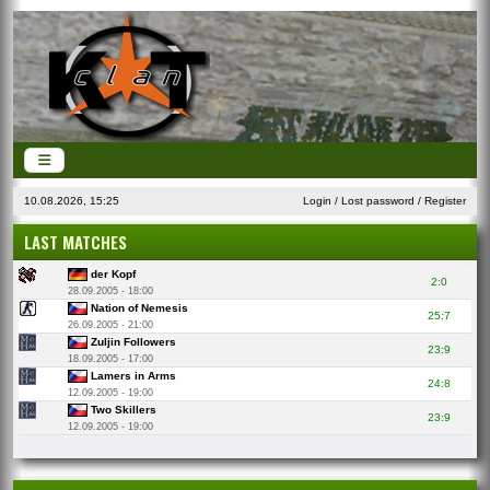
10.08.2026, 15:25
Login
/
Lost password
/
Register
LAST MATCHES
der Kopf
2:0
28.09.2005 - 18:00
Nation of Nemesis
25:7
26.09.2005 - 21:00
Zuljin Followers
23:9
18.09.2005 - 17:00
Lamers in Arms
24:8
12.09.2005 - 19:00
Two Skillers
23:9
12.09.2005 - 19:00