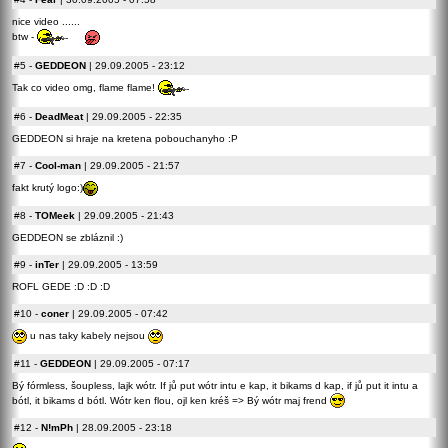
nice video ......
btw -
#5
-
GEDDEON
| 29.09.2005 - 23:12
Tak co video omg, flame flame!
#6
-
DeadMeat
| 29.09.2005 - 22:35
GEDDEON si hraje na kretena pobouchanyho :P
#7
-
Cool-man
| 29.09.2005 - 21:57
fakt krutý logo:)
#8
-
TOMeek
| 29.09.2005 - 21:43
GEDDEON se zbláznil :)
#9
-
inTer
| 29.09.2005 - 13:59
ROFL GEDE :D :D :D
#10
-
coner
| 29.09.2005 - 07:42
u nas taky kabely nejsou
#11
-
GEDDEON
| 29.09.2005 - 07:17
Bý fórmless, šoupless, lajk wótr. If jů put wótr intu e kap, it bikams d kap, if jů put it intu a
bótl, it bikams d bótl. Wótr ken flou, ojl ken kréš => Bý wótr maj frend
#12
-
N!mPh
| 28.09.2005 - 23:18