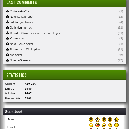
LAST COMMENTS
Co to sakra?!?
(1)
Novinka jako cep
(12)
Jak to bylo krásné...
(4)
Definitivní konec
(11)
Counter Strike selection - návrat legend
(21)
Konec css
(3)
Nová CoD2 sekce
(1)
Speed cup #2 skupiny
(11)
css sekce
(25)
Nová W3 sekce
(15)
STATISTICS
Celkem :
410 286
Dnes :
2445
V knize :
3607
Komentářů :
3182
Guestbook
Jméno:
Email: