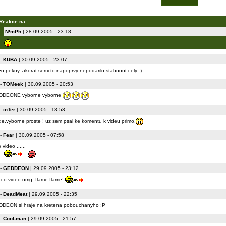
Reakce na:
N!mPh
| 28.09.2005 - 23:18
-
KUBA
| 30.09.2005 - 23:07
eo pekny, akorat semi to napoprvy nepodarilo stahnout cely :)
-
TOMeek
| 30.09.2005 - 20:53
DDEONE vyborne vyborne
-
inTer
| 30.09.2005 - 13:53
e,vyborne proste ! uz sem psal ke komentu k videu primo.
-
Fear
| 30.09.2005 - 07:58
 video ......
 -
-
GEDDEON
| 29.09.2005 - 23:12
 co video omg, flame flame!
-
DeadMeat
| 29.09.2005 - 22:35
DEON si hraje na kretena pobouchanyho :P
-
Cool-man
| 29.09.2005 - 21:57