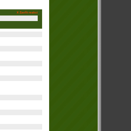
X Zavřít reakci