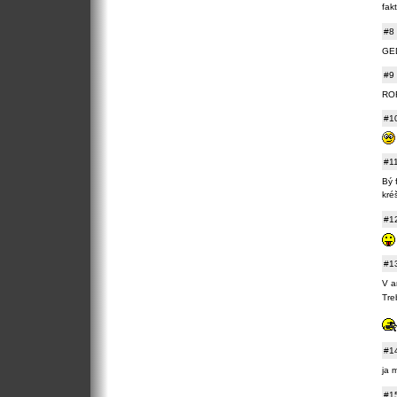
fakt
#8
GED
#9
ROF
#1
#1
Bý f
kré
#1
#1
V a
Tre
#1
ja 
#1