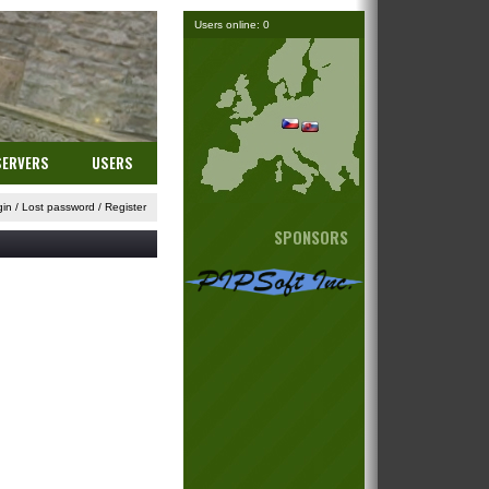
Users online: 0
SERVERS
USERS
gin
/
Lost password
/
Register
SPONSORS