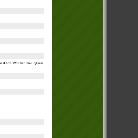
ams d bótl. Wótr ken flou, ojl ken