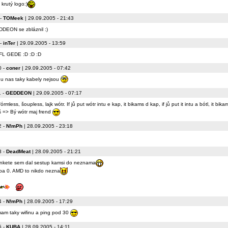
 krutý logo:)
-
TOMeek
| 29.09.2005 - 21:43
DEON se zbláznil :)
-
inTer
| 29.09.2005 - 13:59
L GEDE :D :D :D
0
-
coner
| 29.09.2005 - 07:42
u nas taky kabely nejsou
1
-
GEDDEON
| 29.09.2005 - 07:17
órmless, šoupless, lajk wótr. If jů put wótr intu e kap, it bikams d kap, if jů put it intu a bótl, it bik
š => Bý wótr maj frend
2
-
N!mPh
| 28.09.2005 - 23:18
3
-
DeadMeat
| 28.09.2005 - 21:21
nkete sem dal sestup kamsi do neznama
ba 0. AMD to nikdo nezna
4
-
N!mPh
| 28.09.2005 - 17:29
mam taky wifinu a ping pod 30
5
-
KUBA
| 28.09.2005 - 14:11