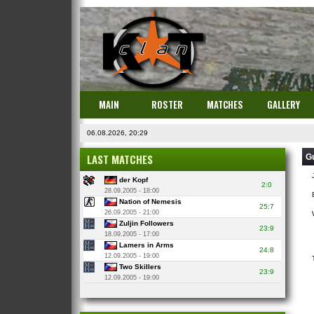
MAIN
ROSTER
MATCHES
GALLERY
06.08.2026, 20:29
LAST MATCHES
G
der Kopf
2:0
28.09.2005 - 18:00
Nation of Nemesis
25:7
26.09.2005 - 21:00
Zuljin Followers
23:9
18.09.2005 - 17:00
Lamers in Arms
24:8
12.09.2005 - 19:00
Two Skillers
23:9
12.09.2005 - 19:00