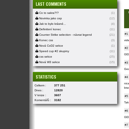
LAST COMMENTS
Co to sakra?!?
(1)
Novinka jako cep
(12)
Jak to bylo krásné...
(4)
Definitivní konec
(11)
#1
Counter Strike selection - návrat legend
(21)
vid
Konec css
(3)
Nová CoD2 sekce
(1)
#2
Speed cup #2 skupiny
(11)
GE
css sekce
(25)
Nová W3 sekce
(15)
#3
Ged
STATISTICS
#4
nice
Celkem :
377 251
btw
Dnes :
12820
V knize :
3607
#5
Komentářů :
3182
Tak
#6
GED
#7