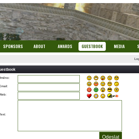
SPONSORS
ABOUT
AWARDS
GUESTBOOK
MEDIA
Lo
uestbook
Jméno:
Email:
Web:
Text: