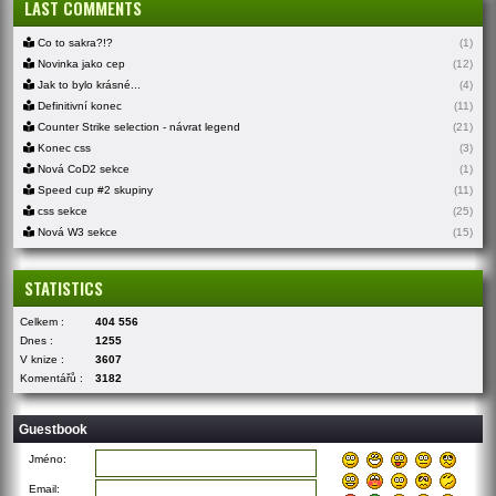
LAST COMMENTS
Co to sakra?!?
(1)
Novinka jako cep
(12)
Jak to bylo krásné...
(4)
Definitivní konec
(11)
Counter Strike selection - návrat legend
(21)
Konec css
(3)
Nová CoD2 sekce
(1)
Speed cup #2 skupiny
(11)
css sekce
(25)
Nová W3 sekce
(15)
STATISTICS
Celkem :
404 556
Dnes :
1255
V knize :
3607
Komentářů :
3182
Guestbook
Jméno:
Email: