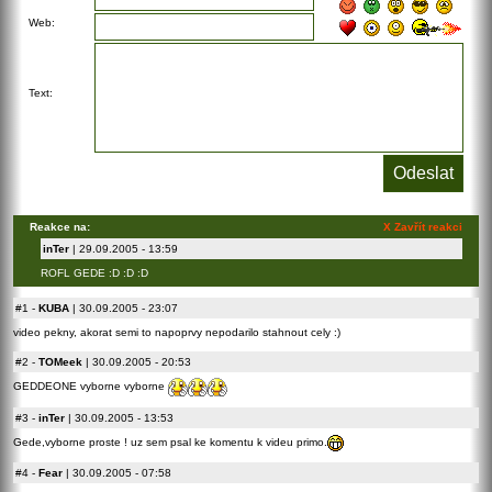
Web:
Text:
Reakce na:
X Zavřít reakci
inTer
| 29.09.2005 - 13:59
ROFL GEDE :D :D :D
#1
-
KUBA
| 30.09.2005 - 23:07
video pekny, akorat semi to napoprvy nepodarilo stahnout cely :)
#2
-
TOMeek
| 30.09.2005 - 20:53
GEDDEONE vyborne vyborne
#3
-
inTer
| 30.09.2005 - 13:53
Gede,vyborne proste ! uz sem psal ke komentu k videu primo.
#4
-
Fear
| 30.09.2005 - 07:58