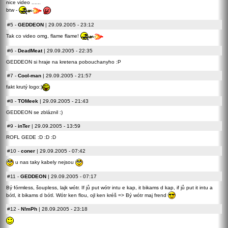
nice video ......
btw -
#5
-
GEDDEON
| 29.09.2005 - 23:12
Tak co video omg, flame flame!
#6
-
DeadMeat
| 29.09.2005 - 22:35
GEDDEON si hraje na kretena pobouchanyho :P
#7
-
Cool-man
| 29.09.2005 - 21:57
fakt krutý logo:)
#8
-
TOMeek
| 29.09.2005 - 21:43
GEDDEON se zbláznil :)
#9
-
inTer
| 29.09.2005 - 13:59
ROFL GEDE :D :D :D
#10
-
coner
| 29.09.2005 - 07:42
u nas taky kabely nejsou
#11
-
GEDDEON
| 29.09.2005 - 07:17
Bý fórmless, šoupless, lajk wótr. If jů put wótr intu e kap, it bikams d kap, if jů put it intu a
bótl, it bikams d bótl. Wótr ken flou, ojl ken kréš => Bý wótr maj frend
#12
-
N!mPh
| 28.09.2005 - 23:18