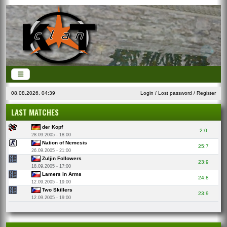
08.08.2026, 04:39
Login
/
Lost password
/
Register
LAST MATCHES
der Kopf
2:0
28.09.2005 - 18:00
Nation of Nemesis
25:7
26.09.2005 - 21:00
Zuljin Followers
23:9
18.09.2005 - 17:00
Lamers in Arms
24:8
12.09.2005 - 19:00
Two Skillers
23:9
12.09.2005 - 19:00