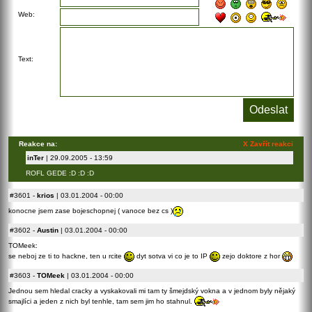
Web:
Text:
Reakce na:
X Zavřít reakci
inTer
| 29.09.2005 - 13:59
ROFL GEDE :D :D :D
#3601
-
krios
| 03.01.2004 - 00:00
konocne jsem zase bojeschopnej ( vanoce bez cs )
#3602
-
Austin
| 03.01.2004 - 00:00
TOMeek:
se neboj ze ti to hackne, ten u rcite
dyt sotva vi co je to IP
zejo doktore z hor
#3603
-
TOMeek
| 03.01.2004 - 00:00
Jednou sem hledal cracky a vyskakovali mi tam ty šmejdský vokna a v jednom byly nějaký
smajlíci a jeden z nich byl tenhle, tam sem jim ho stahnul.