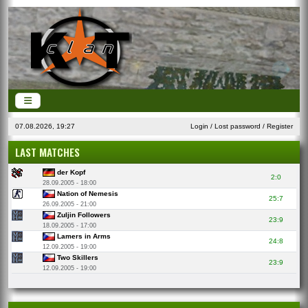
07.08.2026, 19:27
Login
/
Lost password
/
Register
LAST MATCHES
der Kopf
2:0
28.09.2005 - 18:00
Nation of Nemesis
25:7
26.09.2005 - 21:00
Zuljin Followers
23:9
18.09.2005 - 17:00
Lamers in Arms
24:8
12.09.2005 - 19:00
Two Skillers
23:9
12.09.2005 - 19:00