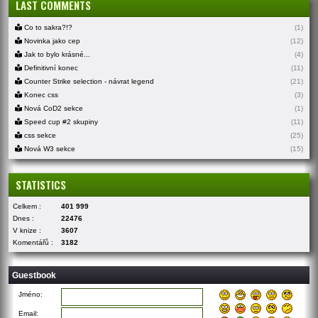
LAST COMMENTS
Co to sakra?!?
(1)
Novinka jako cep
(12)
Jak to bylo krásné...
(4)
Definitivní konec
(11)
Counter Strike selection - návrat legend
(21)
Konec css
(3)
Nová CoD2 sekce
(1)
Speed cup #2 skupiny
(11)
css sekce
(25)
Nová W3 sekce
(15)
STATISTICS
Celkem :
401 999
Dnes :
22476
V knize :
3607
Komentářů :
3182
Guestbook
Jméno:
Email: