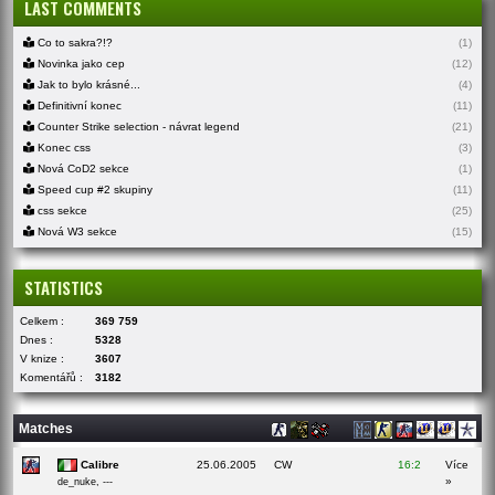
LAST COMMENTS
Co to sakra?!?
(1)
Novinka jako cep
(12)
Jak to bylo krásné...
(4)
Definitivní konec
(11)
Counter Strike selection - návrat legend
(21)
Konec css
(3)
Nová CoD2 sekce
(1)
Speed cup #2 skupiny
(11)
css sekce
(25)
Nová W3 sekce
(15)
STATISTICS
Celkem :
369 759
Dnes :
5328
V knize :
3607
Komentářů :
3182
Matches
Calibre
25.06.2005
CW
16:2
Více
»
de_nuke, ---