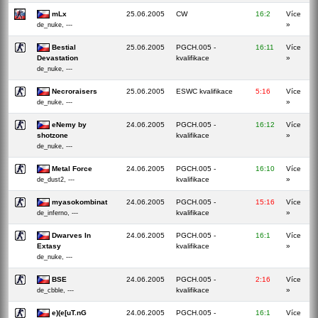
mLx
25.06.2005
CW
16:2
Více
»
de_nuke, ---
Bestial
25.06.2005
PGCH.005 -
16:11
Více
Devastation
kvalifikace
»
de_nuke, ---
Necroraisers
25.06.2005
ESWC kvalifikace
5:16
Více
»
de_nuke, ---
eNemy by
24.06.2005
PGCH.005 -
16:12
Více
shotzone
kvalifikace
»
de_nuke, ---
Metal Force
24.06.2005
PGCH.005 -
16:10
Více
kvalifikace
»
de_dust2, ---
myasokombinat
24.06.2005
PGCH.005 -
15:16
Více
kvalifikace
»
de_inferno, ---
Dwarves In
24.06.2005
PGCH.005 -
16:1
Více
Extasy
kvalifikace
»
de_nuke, ---
BSE
24.06.2005
PGCH.005 -
2:16
Více
kvalifikace
»
de_cbble, ---
e)(e[uT.nG
24.06.2005
PGCH.005 -
16:1
Více