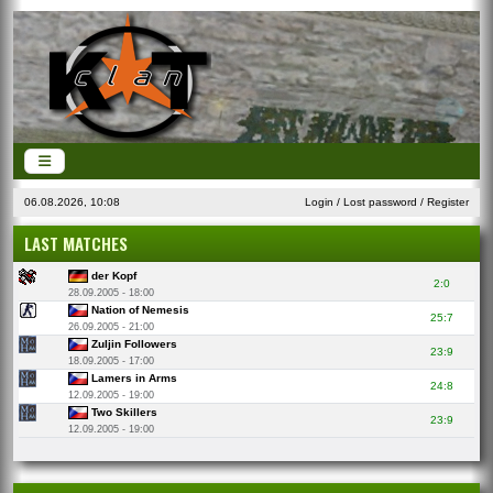
06.08.2026, 10:08
Login
/
Lost password
/
Register
LAST MATCHES
der Kopf
2:0
28.09.2005 - 18:00
Nation of Nemesis
25:7
26.09.2005 - 21:00
Zuljin Followers
23:9
18.09.2005 - 17:00
Lamers in Arms
24:8
12.09.2005 - 19:00
Two Skillers
23:9
12.09.2005 - 19:00