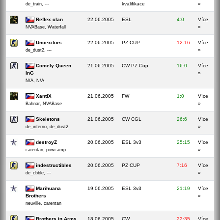
kvalifikace
»
de_train, ---
Reflex clan
22.06.2005
ESL
4:0
Více
»
NVABase, Waterfall
Unoexitors
22.06.2005
PZ CUP
12:16
Více
»
de_dust2, ---
Comely Queen
21.06.2005
CW PZ Cup
16:0
Více
InG
»
N/A, N/A
XantiX
21.06.2005
FW
1:0
Více
»
Bahnar, NVABase
Skeletons
21.06.2005
CW CGL
26:6
Více
»
de_inferno, de_dust2
destroyZ
20.06.2005
ESL 3v3
25:15
Více
»
carentan, powcamp
indestructibles
20.06.2005
PZ CUP
7:16
Více
»
de_cbble, ---
Marihuana
19.06.2005
ESL 3v3
21:19
Více
Brothers
»
neuville, carentan
Brothers in Arms
18.06.2005
CW
22:35
Více