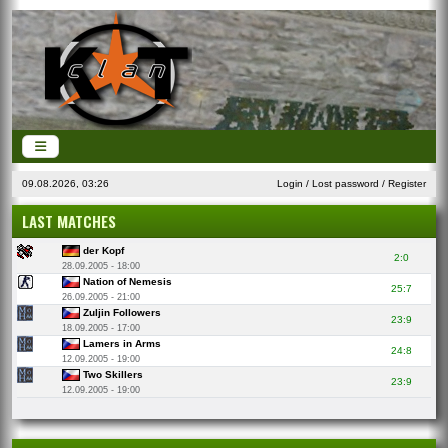
09.08.2026, 03:26
Login
/
Lost password
/
Register
LAST MATCHES
der Kopf
2:0
28.09.2005 - 18:00
Nation of Nemesis
25:7
26.09.2005 - 21:00
Zuljin Followers
23:9
18.09.2005 - 17:00
Lamers in Arms
24:8
12.09.2005 - 19:00
Two Skillers
23:9
12.09.2005 - 19:00