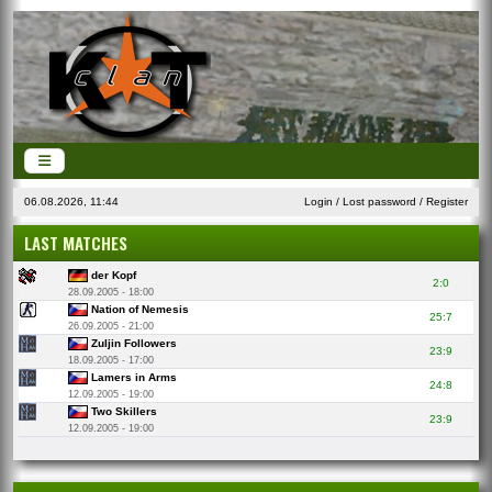
06.08.2026, 11:44
Login
/
Lost password
/
Register
LAST MATCHES
der Kopf
2:0
28.09.2005 - 18:00
Nation of Nemesis
25:7
26.09.2005 - 21:00
Zuljin Followers
23:9
18.09.2005 - 17:00
Lamers in Arms
24:8
12.09.2005 - 19:00
Two Skillers
23:9
12.09.2005 - 19:00