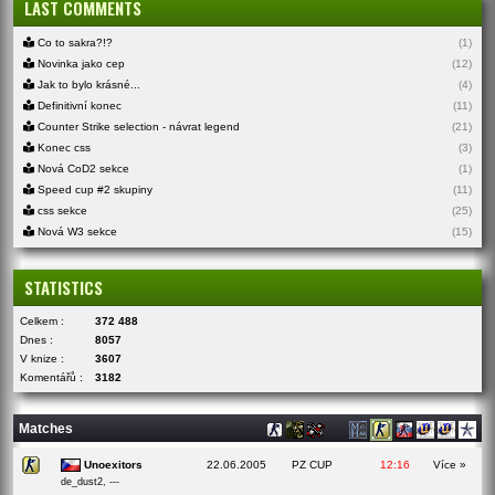
LAST COMMENTS
Co to sakra?!?
(1)
Novinka jako cep
(12)
Jak to bylo krásné...
(4)
Definitivní konec
(11)
Counter Strike selection - návrat legend
(21)
Konec css
(3)
Nová CoD2 sekce
(1)
Speed cup #2 skupiny
(11)
css sekce
(25)
Nová W3 sekce
(15)
STATISTICS
Celkem :
372 488
Dnes :
8057
V knize :
3607
Komentářů :
3182
Matches
Unoexitors
22.06.2005
PZ CUP
12:16
Více »
de_dust2, ---