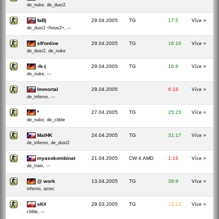
de_nuke, de_dust2
faB|
29.04.2005
TG
17:5
Více »
de_dust2 <hnus2>, ---
sft'online
29.04.2005
TG
16:10
Více »
de_dust2, de_nuke
-lk-|
29.04.2005
TG
16:8
Více »
de_nuke, ---
Immortal
29.04.2005
6:18
Více »
de_inferno, ---
*
27.04.2005
TG
25:23
Více »
de_nuke, de_cbble
MalHK
24.04.2005
TG
31:17
Více »
de_inferno, de_dust2
myasokombinat
21.04.2005
CW 4.AMD
1:16
Více »
de_train, ---
@ work
13.04.2005
TG
39:9
Více »
inferno, aztec
sK#
29.03.2005
TG
12:12
Více »
cbble, ---