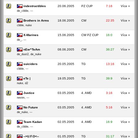
indestructibles
20.06.2005
PZ CUP
7:16
Více »
de_cbble, ---
Brothers in Arms
18.06.2005
CW
22:35
Více »
cbble, nuke
X-Marines
15.06.2005
CW PZ CUP
16:0
Více »
de_, ---
nEw^TeAm
08.06.2005
CW
36:27
Více »
de_dust2, de_nuke
suiciders
20.05.2005
TG
13:16
Více »
cbble, ---
eTe |
19.05.2005
TG
39:9
Více »
nuke, d2
Justice
03.05.2005
4. AMD
3:16
Více »
nevim, ---
No Future
03.05.2005
4. AMD
5:16
Více »
de_nuke, ---
Team Kadan
02.05.2005
4. AMD
16:9
Více »
de_cbble, ---
-->U.F.O<--
01.05.2005
TG
31:17
Více »