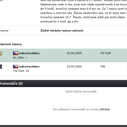
fo :
Mno tak vyhráli sme nože a vybrali si CT stranu. Soupeř první kolo z
Následovala naše 3 eka, poté sme něják vydobili bodík a ke konci 
jim 5 bodů. konečný výsledek teda 6:9 pro ne. Za T stranu první 
položeno a bod pro nás. Škoda zkaženého eka, od té doby sme se 
Konečný výsledek 16:7. Škoda, mohli jsme ještě pár bodů přidat, 
postoupil do 2 amd. gg a thx
creeny :
Žádné obrázky nejsou nahrané
zájemné zápasy
indestructibles
20.06.2005
PZ CUP
de_cbble, ---
indestructibles
15.05.2004
FW
The Hunt, V2
Komentáře (0)
Zatím žádné komentáře.
Pro přidávání komentářů se musíte
přihlásit