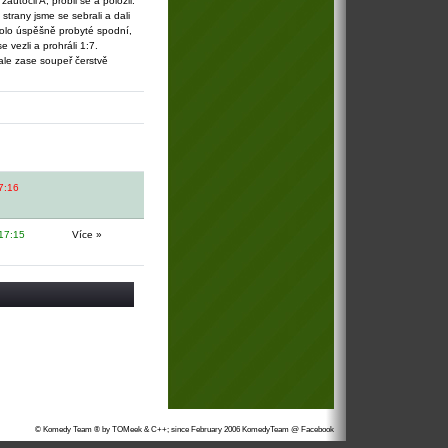
aútočil A, probil se a položil.
strany jsme se sebrali a dali
kolo úspěšně probyté spodní,
vezli a prohráli 1:7.
ale zase soupeř čerstvě
7:16
17:15
Více »
© Komedy Team ® by TOMeek & C++; since February 2006
KomedyTeam @ Facebook