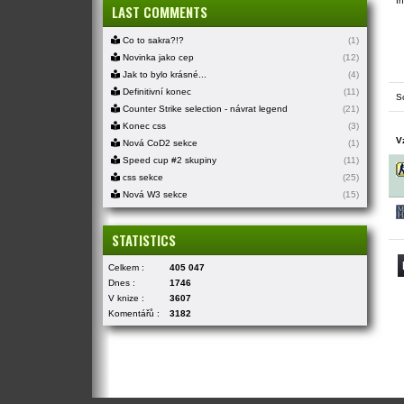
In
LAST COMMENTS
Co to sakra?!?
(1)
Novinka jako cep
(12)
Jak to bylo krásné...
(4)
Definitivní konec
(11)
S
Counter Strike selection - návrat legend
(21)
Konec css
(3)
V
Nová CoD2 sekce
(1)
Speed cup #2 skupiny
(11)
css sekce
(25)
Nová W3 sekce
(15)
STATISTICS
Celkem :
405 047
Dnes :
1746
V knize :
3607
Komentářů :
3182