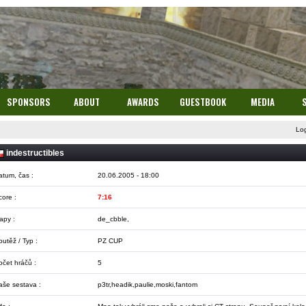
SPONSORS
ABOUT
AWARDS
GUESTBOOK
MEDIA
Lo
indestructibles
atum, čas :
20.06.2005 - 18:00
core :
7:16
apy :
de_cbble,
utěž / Typ :
PZ CUP
očet hráčů :
5
aše sestava :
p3tr,headik,paulie,moski,fantom