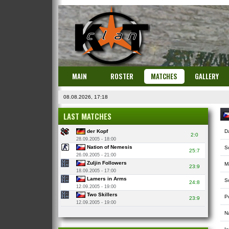
MAIN
ROSTER
MATCHES
GALLERY
08.08.2026, 17:18
LAST MATCHES
der Kopf
D
2:0
28.09.2005 - 18:00
Nation of Nemesis
S
25:7
26.09.2005 - 21:00
Zuljin Followers
M
23:9
18.09.2005 - 17:00
Lamers in Arms
So
24:8
12.09.2005 - 19:00
Two Skillers
P
23:9
12.09.2005 - 19:00
N