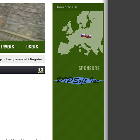
Users online: 0
SERVERS
USERS
gin
/
Lost password
/
Register
SPONSORS