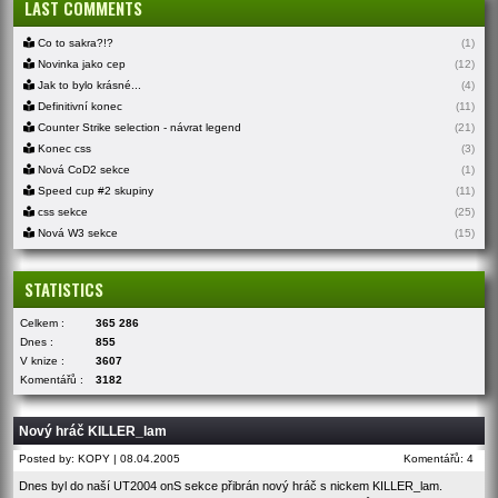
LAST COMMENTS
Co to sakra?!?
(1)
Novinka jako cep
(12)
Jak to bylo krásné...
(4)
Definitivní konec
(11)
Counter Strike selection - návrat legend
(21)
Konec css
(3)
Nová CoD2 sekce
(1)
Speed cup #2 skupiny
(11)
css sekce
(25)
Nová W3 sekce
(15)
STATISTICS
Celkem :
365 286
Dnes :
855
V knize :
3607
Komentářů :
3182
Nový hráč KILLER_lam
Posted by: KOPY | 08.04.2005
Komentářů: 4
Dnes byl do naší UT2004 o­nS sekce přibrán nový hráč s nickem
KILLER_lam
.