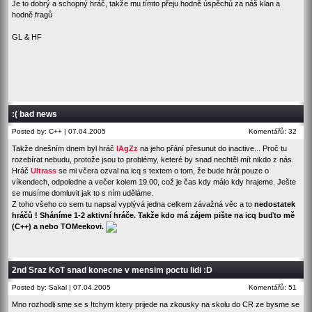
Je to dobrý a schopný hráč, takže mu tímto přeju hodně úspěchů za náš klan a
hodně fragů
GL & HF
:( bad news
Posted by: C++ | 07.04.2005
Komentářů: 32
Takže dnešním dnem byl hráč
lAgZz
na jeho přání přesunut do inactive... Proč tu
rozebírat nebudu, protože jsou to problémy, keteré by snad nechtěl mít nikdo z nás.
Hráč
Ultrass
se mi včera ozval na icq s textem o tom, že bude hrát pouze o
víkendech, odpoledne a večer kolem 19.00, což je čas kdy málo kdy hrajeme. Ješte
se musíme domluvit jak to s ním uděláme.
Z toho všeho co sem tu napsal vyplývá jedna celkem závažná věc a to
nedostatek
hráčů ! Sháníme 1-2 aktivní hráče. Takže kdo má zájem pište na icq buďto mě
(C++) a nebo TOMeekovi.
2nd Sraz KoT snad konecne v mensim poctu lidi :D
Posted by: Sakal | 07.04.2005
Komentářů: 51
Mno rozhodli sme se s !tchym ktery prijede na zkousky na skolu do CR ze bysme se