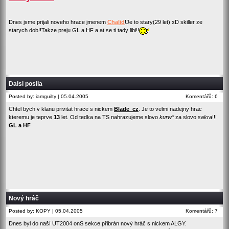
Dnes jsme prijali noveho hrace jmenem
Chalid
!Je to stary(29 let) xD skiller ze
starych dob!!Takze preju GL a HF a at se ti tady libi!!
Dalsi posila
Posted by: iamguilty | 05.04.2005
Komentářů: 6
Chtel bych v klanu privitat hrace s nickem
Blade_cz
. Je to velmi nadejny hrac
kteremu je teprve
13
let. Od tedka na TS nahrazujeme slovo
kurw*
za slovo
sakra
!!!
GL a HF
Nový hráč
Posted by: KOPY | 05.04.2005
Komentářů: 7
Dnes byl do naší UT2004 o­nS sekce přibrán nový hráč s nickem
ALGY
.