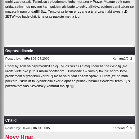
mohli zase srazit. Tentokrat se budeme s !tchym srazet v Praze. Mozete se k nam
pridat zatim moc nevime kam pujdem ale bude to velky aji kdyz pujdem sami takze se
muzete k nam pridat!!!! Btw: Tento sraz je jen pr zvane a ty si zvan taki aivoshi :D
2BTW:kdo bude chtit jit na sraz napiste me na icq
Ospravedlnenie
Posted by: moRp | 07.04.2005
Komentářů: 2
Chcel by som sa ospravedlnit celej KoT.cs sekcii za moju neucast na cw a tg ,ale
urcite viete ako je to s mojim pocitacom .. Posledne cw som aj tak nic nehral kvoli
problemom s grafickou kartou :] ale to sa dufam casom spravi. Dufam ,ze na mna
pockate , skusim to vybavit cim skor a opat sa pridat k nasmu skvelemu teamu :] s
pozdravom vas Slovensky kamarat moRp :]]]
Chalid
Posted by: Hakim | 06.04.2005
Komentářů: 5
Novy Hrac