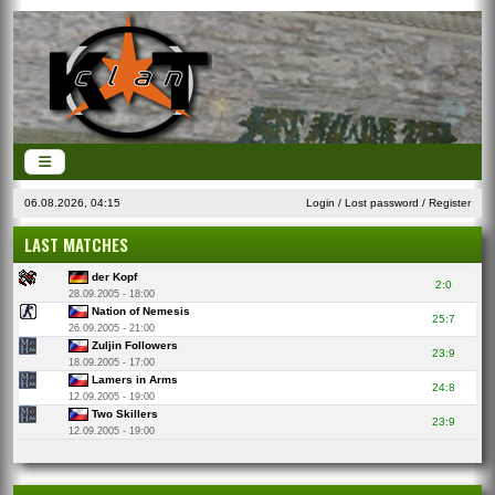
06.08.2026, 04:15
Login
/
Lost password
/
Register
LAST MATCHES
der Kopf
2:0
28.09.2005 - 18:00
Nation of Nemesis
25:7
26.09.2005 - 21:00
Zuljin Followers
23:9
18.09.2005 - 17:00
Lamers in Arms
24:8
12.09.2005 - 19:00
Two Skillers
23:9
12.09.2005 - 19:00