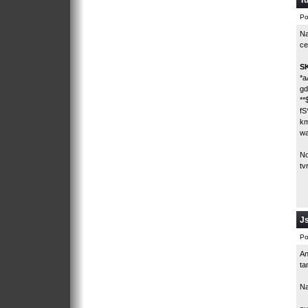
Tu
Po
Na
ce
S
*a
gd
**
fS
k
wa
No
tv
Js
Po
An
ta
Na