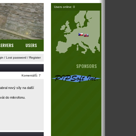
Users online: 0
SERVERS
USERS
gin
/
Lost password
/
Register
SPONSORS
Komentářů: 7
abral nový síly na další
vát do mikrofonu.