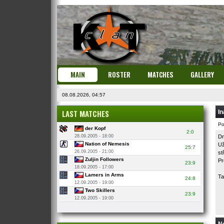
MAIN
ROSTER
MATCHES
GALLERY
08.08.2026, 04:57
LAST MATCHES
In
Po
der Kopf
2:0
28.09.2005 - 18:00
Dn
Nation of Nemesis
Už
25:7
26.09.2005 - 21:00
st
Zuljin Followers
Pr
23:9
18.09.2005 - 17:00
Lamers in Arms
Ta
24:8
12.09.2005 - 19:00
Two Skillers
23:9
12.09.2005 - 19:00