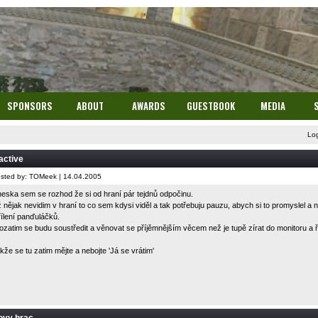
SPONSORS
ABOUT
AWARDS
GUESTBOOK
MEDIA
Lo
active
sted by: TOMeek | 14.04.2005
eska sem se rozhod že si od hraní pár tejdnů odpočinu.
 nějak nevidim v hraní to co sem kdysi viděl a tak potřebuju pauzu, abych si to promyslel a n
řílení panďuláčků.
ozatim se budu soustředit a věnovat se příjěmnějším věcem než je tupě zírat do monitoru a ř
kže se tu zatim mějte a nebojte 'Já se vrátim'