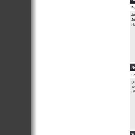
Dn
Po
Je
Je
Ho
N
Po
Dn
Je
Př