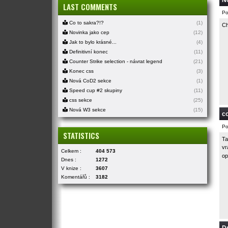
N
LAST COMMENTS
Po
Co to sakra?!?
(1)
Ch
Novinka jako cep
(12)
Jak to bylo krásné...
(4)
Definitivní konec
(11)
Counter Strike selection - návrat legend
(21)
Konec css
(3)
Nová CoD2 sekce
(1)
Speed cup #2 skupiny
(11)
css sekce
(25)
Nová W3 sekce
(15)
c
Po
STATISTICS
Ta
vr
Celkem :
404 573
op
Dnes :
1272
V knize :
3607
Komentářů :
3182