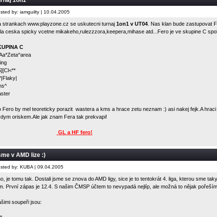
rnaj 1on1
sted by: iamguilty | 10.04.2005
 strankach
www.playzone.cz
se uskutecni turnaj
1on1 v UT04
. Nas klan bude zastupovat Fe
la ceska spicky vcetne mikakeho,rulezzzora,keepera,mihase atd...Fero je ve skupine C sp
KUPINA C
Aa*Zeta^area
ing
$][Cl<**
*|Flaky|
ms^
ster
 Fero by mel teoreticky porazit wastera a kms a hrace zetu neznam :) asi nakej fejk.A hraci
rdym oriskem.Ale jak znam Fera tak prekvapi!
GL a HF fero!
me v AMD lize :)
sted by: KUBA | 09.04.2005
o, je tomu tak. Dostali jsme se znova do AMD ligy, sice je to tentokrát 4. liga, kterou sme taky 
m. První zápas je 12.4. S našim ČMSP účtem to nevypadá nejlíp, ale možná to nějak pořeším
šimi soupeři jsou: