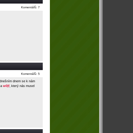
Komentářů: 7
Komentářů: 5
tak dnešním dnem se k nám
a
w0|f
, který nás musel