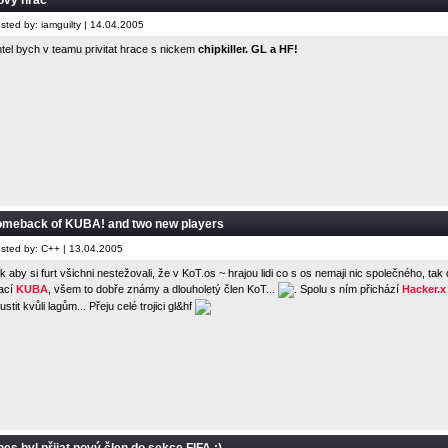
ovy hrac
sted by: iamguilty | 14.04.2005
tel bych v teamu privitat hrace s nickem
chipkiller. GL a HF!
omeback of KUBA! and two new players
sted by: C++ | 13.04.2005
k aby si furt všichni nestežovali, že v KoT.os ~ hrajou lidi co s os nemaji nic společného, 
ací
KUBA
, všem to dobře známy a dlouholetý člen KoT...
. Spolu s ním přichází
Hacker.x
ustit kvůli lagům... Přeju celé trojici gl&hf