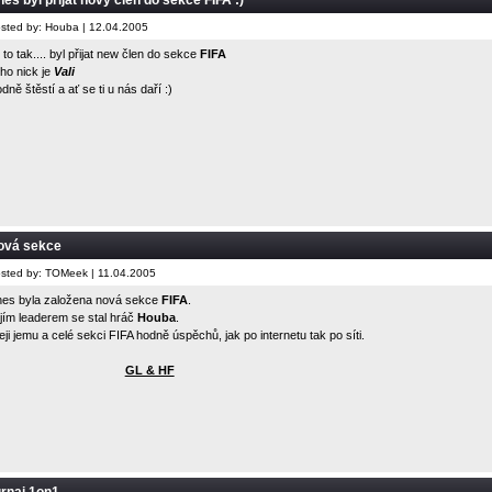
es byl přijat nový člen do sekce FIFA :)
sted by: Houba | 12.04.2005
 to tak.... byl přijat new člen do sekce
FIFA
ho nick je
Vali
dně štěstí a ať se ti u nás daří :)
ová sekce
sted by: TOMeek | 11.04.2005
es byla založena nová sekce
FIFA
.
jím leaderem se stal hráč
Houba
.
eji jemu a celé sekci FIFA hodně úspěchů, jak po internetu tak po síti.
GL & HF