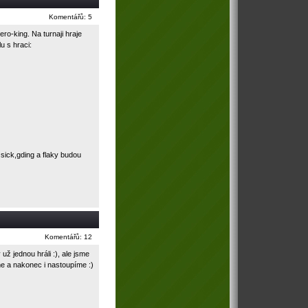
Komentářů: 5
ro-king. Na turnaji hraje
olu s hraci:
 sick,gding a flaky budou
Komentářů: 12
už jednou hráli :), ale jsme
e a nakonec i nastoupíme :)