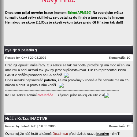
Dnes sem prijal noveho hrace jmenem
Brien(APM320)!
Na vcerejsim w3.cz
turnaji ukazal velky skill kdyz se dostal az do finale a tam vypadl s hracem
Hemakou se skore 2:1!Coz je skveli vykon takze preju Gl Hf a jen tak dal!!
bye rjz & paladin :(
Posted by: C++ | 20.03.2005
Komentářů: 10
Hráč
rjz
opouští naše řady. OS sekce se tak rozhodla, protože rjz má moc učení na
maturitu a není aktivní tak, jak by jsme si představovali. Dik za reprezentaci klanu.
Gl&Hf v dalším pusobeni na CS scéně.
Dnes mi také napsal hráč
paladin
, že má problémy v rodině a že nebude mít na CS
náladu a chuť, a proto s ním končí...
---------------------------------------------------------------------------------------------
KoT.os sekce schání
dva hráče
.... zájemci pište na icq 246661234
Hráč z KoT.cs INACTIVE
Posted by: Inter4ctivE | 19.03.2005
Komentářů: 15
Oznamuji,že náš hráč a kámoš
Deadmeat
přecházi do stavu
inactive
- tím Ti