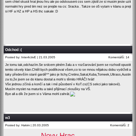
sem chtel skusit hrat jinou hru ale po odskouseni css sem zjistil ze si musim jeste uzit
normalni hry pred tim nez se prejde na cs: Sracka . Takze se o5 vytam v klanu a preji
si HF a HZ a HP a HS thc sakale :D
Odchod :(
Posted by: Inter4ctivE | 21.03.2005
Komentářů: 14
Je tomu tak,odchazím.Se srdcem plném žalu a v rozčarování jsem se rozhodl opustit
tentto skvely klan.Chtěl bych poděkovat všem,co to se mnou nějakou dobu vydrželi a
taky především staré gardě^^ jako je Itchy,Cretino,Sakal,Kuba,Tomeek,Ultrass,Austin
za to,že jsem se do klanu dostal a mohl s těmito HRÁČI hrát!
Vše jednou zčíná a končí a tak i mé působení v KoT.cs(CS sekci jako takové).
Musím myslet na maturitu a také přijímací zkoušky na VŠ.
Bye all a dík že jsem si s Váma mohl zahrát.
w3
Posted by: Hakim | 20.03.2005
Komentářů: 2
Novy Hrac