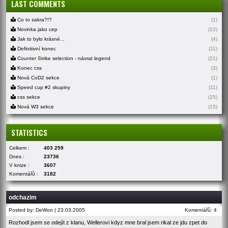
LAST COMMENTS
Co to sakra?!?
(1)
Novinka jako cep
(12)
Jak to bylo krásné...
(4)
Definitivní konec
(11)
Counter Strike selection - návrat legend
(21)
Konec css
(3)
Nová CoD2 sekce
(1)
Speed cup #2 skupiny
(11)
css sekce
(25)
Nová W3 sekce
(15)
STATISTICS
Celkem :
403 259
Dnes :
23736
V knize :
3607
Komentářů :
3182
odchazim
Posted by: DeWon | 23.03.2005
Komentářů: 4
Rozhodl jsem se odejít z klanu, Wellerovi kdyz mne bral jsem rikal ze jdu zpet do