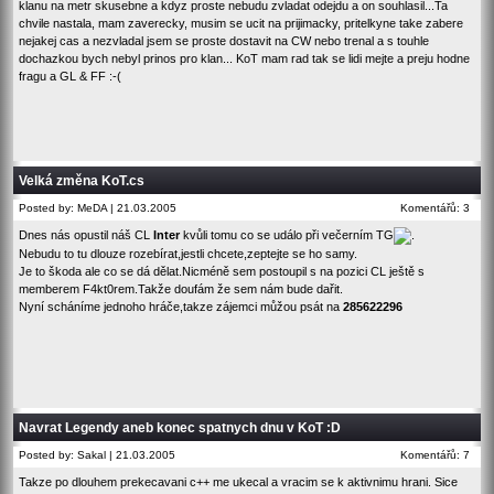
klanu na metr skusebne a kdyz proste nebudu zvladat odejdu a o­n souhlasil...Ta
chvile nastala, mam zaverecky, musim se ucit na prijimacky, pritelkyne take zabere
nejakej cas a nezvladal jsem se proste dostavit na CW nebo trenal a s touhle
dochazkou bych nebyl prinos pro klan... KoT mam rad tak se lidi mejte a preju hodne
fragu a GL & FF :-(
Velká změna KoT.cs
Posted by: MeDA | 21.03.2005
Komentářů: 3
Dnes nás opustil náš CL
Inter
kvůli tomu co se událo při večerním TG
.
Nebudu to tu dlouze rozebírat,jestli chcete,zeptejte se ho samy.
Je to škoda ale co se dá dělat.Nicméně sem postoupil s na pozici CL ještě s
memberem F4kt0rem.Takže doufám že sem nám bude dařit.
Nyní scháníme jednoho hráče,takze zájemci můžou psát na
285622296
Navrat Legendy aneb konec spatnych dnu v KoT :D
Posted by: Sakal | 21.03.2005
Komentářů: 7
Takze po dlouhem prekecavani c++ me ukecal a vracim se k aktivnimu hrani. Sice