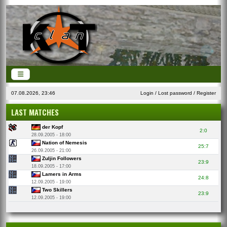
07.08.2026, 23:46
Login
/
Lost password
/
Register
LAST MATCHES
der Kopf
2:0
28.09.2005 - 18:00
Nation of Nemesis
25:7
26.09.2005 - 21:00
Zuljin Followers
23:9
18.09.2005 - 17:00
Lamers in Arms
24:8
12.09.2005 - 19:00
Two Skillers
23:9
12.09.2005 - 19:00