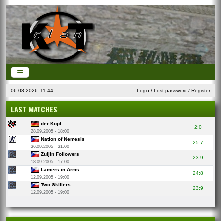
06.08.2026, 11:44
Login
/
Lost password
/
Register
LAST MATCHES
der Kopf
2:0
28.09.2005 - 18:00
Nation of Nemesis
25:7
26.09.2005 - 21:00
Zuljin Followers
23:9
18.09.2005 - 17:00
Lamers in Arms
24:8
12.09.2005 - 19:00
Two Skillers
23:9
12.09.2005 - 19:00