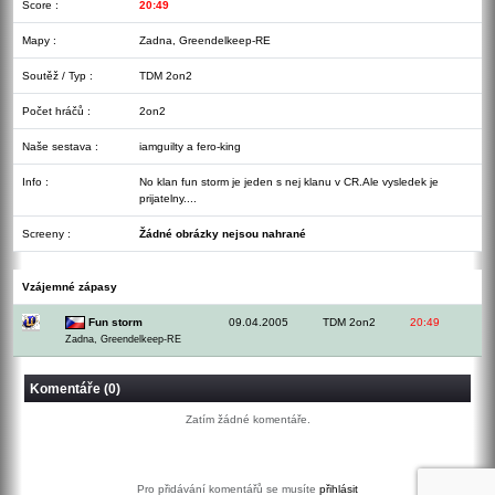
Score :
20:49
Mapy :
Zadna, Greendelkeep-RE
Soutěž / Typ :
TDM 2on2
Počet hráčů :
2on2
Naše sestava :
iamguilty a fero-king
Info :
No klan fun storm je jeden s nej klanu v CR.Ale vysledek je
prijatelny....
Screeny :
Žádné obrázky nejsou nahrané
Vzájemné zápasy
Fun storm
09.04.2005
TDM 2on2
20:49
Zadna, Greendelkeep-RE
Komentáře (0)
Zatím žádné komentáře.
Pro přidávání komentářů se musíte
přihlásit