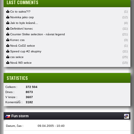
LAST COMMENTS
Co to sakra?!?
(1)
Novinka jako cep
(12)
Jak to bylo krásné...
(4)
Definitivní konec
(11)
Counter Strike selection - návrat legend
(21)
Konec css
(3)
Nová CoD2 sekce
(1)
Speed cup #2 skupiny
(11)
css sekce
(25)
Nová W3 sekce
(15)
STATISTICS
Celkem :
372 504
Dnes :
8073
V knize :
3607
Komentářů :
3182
Fun storm
Datum, čas :
09.04.2005 - 10:40