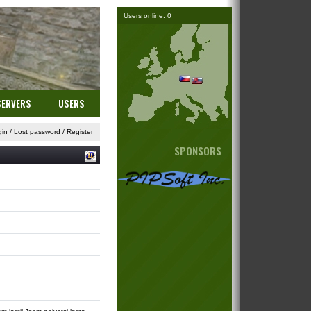
Users online: 0
SERVERS
USERS
gin
/
Lost password
/
Register
SPONSORS