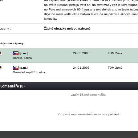
fo :
No zapas proti byvalemu klanu od fera me moc nebavil protoze jse
na svete.Neumel jsem ja trefit ani na ctvrt mapy coz je ultra trapas 
no.Fero mel smesnych 60 fragu a ja ten zbytek a to mi jeste nacnu
dkyz ne mam vedle okna balkon takze na nej vlezu a skocim.Jin
iamguilty.
creeny :
Žádné obrázky nejsou nahrané
zájemné zápasy
|p.m.|
29.03.2005
TDM 2on2
Rankin, Zadna
|p.m.|
24.01.2005
TDM 2on2
Greendelkeep-RE, zadna
Komentáře (0)
Zatím žádné komentáře.
Pro přidávání komentářů se musíte
přihlásit