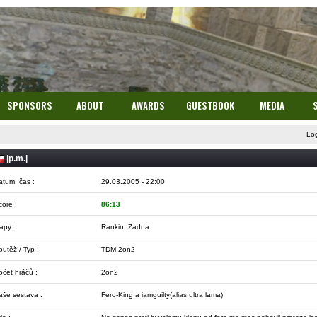
SPONSORS
ABOUT
AWARDS
GUESTBOOK
MEDIA
Lo
|p.m.|
atum, čas :
29.03.2005 - 22:00
core :
86:13
apy :
Rankin, Zadna
utěž / Typ :
TDM 2on2
očet hráčů :
2on2
aše sestava :
Fero-King a iamguilty(alias ultra lama)