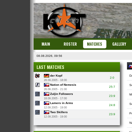
MAIN
ROSTER
MATCHES
GALLERY
08.08.2026, 09:56
LAST MATCHES
der Kopf
D
2:0
28.09.2005 - 18:00
Nation of Nemesis
S
25:7
26.09.2005 - 21:00
Zuljin Followers
M
23:9
18.09.2005 - 17:00
Lamers in Arms
So
24:8
12.09.2005 - 19:00
Two Skillers
P
23:9
12.09.2005 - 19:00
N