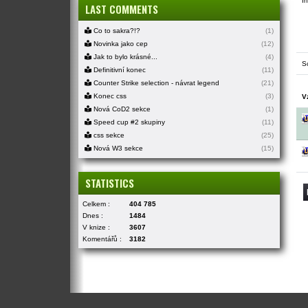
In
LAST COMMENTS
Co to sakra?!?
(1)
Novinka jako cep
(12)
Jak to bylo krásné...
(4)
S
Definitivní konec
(11)
Counter Strike selection - návrat legend
(21)
Konec css
(3)
V
Nová CoD2 sekce
(1)
Speed cup #2 skupiny
(11)
css sekce
(25)
Nová W3 sekce
(15)
STATISTICS
Celkem :
404 785
Dnes :
1484
V knize :
3607
Komentářů :
3182