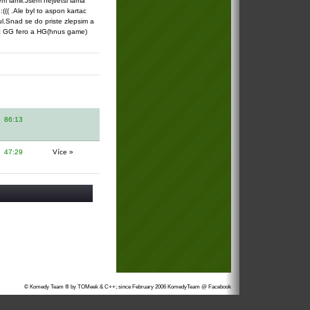
m lamil.Jsem nejvetsi lama
:((( .Ale byl to aspon kartac
l.Snad se do priste zlepsim a
ac GG fero a HG(hnus game)
86:13
47:29
Více »
© Komedy Team ® by TOMeek & C++; since February 2006
KomedyTeam @ Facebook