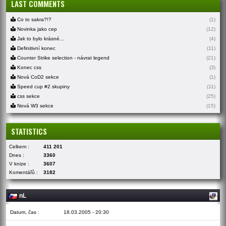
LAST COMMENTS
Co to sakra?!?
(1)
Novinka jako cep
(12)
Jak to bylo krásné...
(4)
Definitivní konec
(11)
Counter Strike selection - návrat legend
(21)
Konec css
(3)
Nová CoD2 sekce
(1)
Speed cup #2 skupiny
(11)
css sekce
(25)
Nová W3 sekce
(15)
STATISTICS
Celkem :
411 201
Dnes :
3360
V knize :
3607
Komentářů :
3182
nL
Datum, čas :
18.03.2005 - 20:30