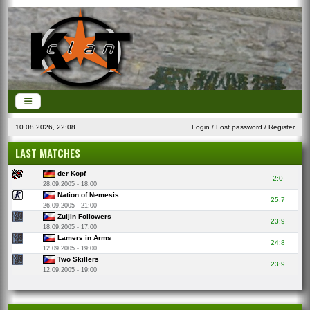
10.08.2026, 22:08
Login
/
Lost password
/
Register
LAST MATCHES
der Kopf
2:0
28.09.2005 - 18:00
Nation of Nemesis
25:7
26.09.2005 - 21:00
Zuljin Followers
23:9
18.09.2005 - 17:00
Lamers in Arms
24:8
12.09.2005 - 19:00
Two Skillers
23:9
12.09.2005 - 19:00