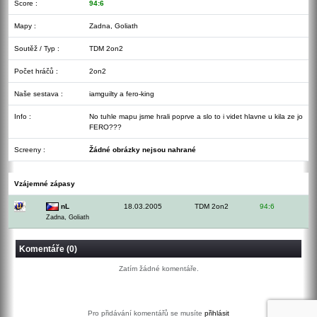
Score :
94:6
Mapy :
Zadna, Goliath
Soutěž / Typ :
TDM 2on2
Počet hráčů :
2on2
Naše sestava :
iamguilty a fero-king
Info :
No tuhle mapu jsme hrali poprve a slo to i videt hlavne u kila ze jo
FERO???
Screeny :
Žádné obrázky nejsou nahrané
Vzájemné zápasy
nL
18.03.2005
TDM 2on2
94:6
Zadna, Goliath
Komentáře (0)
Zatím žádné komentáře.
Pro přidávání komentářů se musíte
přihlásit