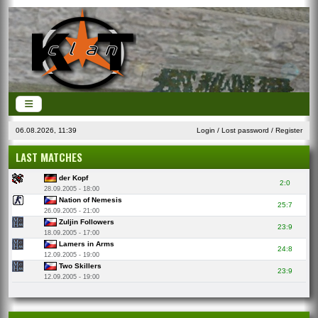
06.08.2026, 11:39
Login
/
Lost password
/
Register
LAST MATCHES
der Kopf
2:0
28.09.2005 - 18:00
Nation of Nemesis
25:7
26.09.2005 - 21:00
Zuljin Followers
23:9
18.09.2005 - 17:00
Lamers in Arms
24:8
12.09.2005 - 19:00
Two Skillers
23:9
12.09.2005 - 19:00