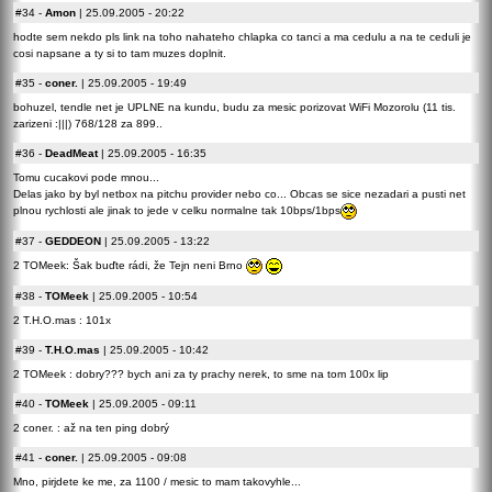
#34
-
Amon
| 25.09.2005 - 20:22
hodte sem nekdo pls link na toho nahateho chlapka co tanci a ma cedulu a na te ceduli je
cosi napsane a ty si to tam muzes doplnit.
#35
-
coner.
| 25.09.2005 - 19:49
bohuzel, tendle net je UPLNE na kundu, budu za mesic porizovat WiFi Mozorolu (11 tis.
zarizeni :|||) 768/128 za 899..
#36
-
DeadMeat
| 25.09.2005 - 16:35
Tomu cucakovi pode mnou...
Delas jako by byl netbox na pitchu provider nebo co... Obcas se sice nezadari a pusti net
plnou rychlosti ale jinak to jede v celku normalne tak 10bps/1bps
#37
-
GEDDEON
| 25.09.2005 - 13:22
2 TOMeek: Šak buďte rádi, že Tejn neni Brno
#38
-
TOMeek
| 25.09.2005 - 10:54
2 T.H.O.mas : 101x
#39
-
T.H.O.mas
| 25.09.2005 - 10:42
2 TOMeek : dobry??? bych ani za ty prachy nerek, to sme na tom 100x lip
#40
-
TOMeek
| 25.09.2005 - 09:11
2 coner. : až na ten ping dobrý
#41
-
coner.
| 25.09.2005 - 09:08
Mno, pirjdete ke me, za 1100 / mesic to mam takovyhle...