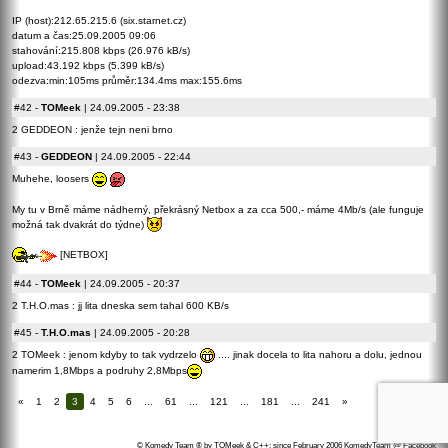
IP (host):212.65.215.6 (six.starnet.cz)
datum a čas:25.09.2005 09:06
stahování:215.808 kbps (26.976 kB/s)
upload:43.192 kbps (5.399 kB/s)
odezva:min:105ms průměr:134.4ms max:155.6ms
#42
-
TOMeek
| 24.09.2005 - 23:38
2 GEDDEON : jenže tejn neni brno
#43
-
GEDDEON
| 24.09.2005 - 22:44
Muhehe, loosers
My tu v Brně máme nádherný, překrásný Netbox a za cca 500,- máme 4Mb/s (ale funguje
možná tak dvakrát do týdne)
[NETBOX]
#44
-
TOMeek
| 24.09.2005 - 20:37
2 T.H.O.mas : jj lita dneska sem tahal 600 KB/s
#45
-
T.H.O.mas
| 24.09.2005 - 20:28
2 TOMeek : jenom kdyby to tak vydrzelo
.... jinak docela to lita nahoru a dolu, jednou
namerim 1,8Mbps a podruhy 2,8Mbps
«
1
2
3
4
5
6
...
61
...
121
...
181
...
241
»
© Komedy Team ® by TOMeek & C++; since February 2006
KomedyTeam @ Facebook