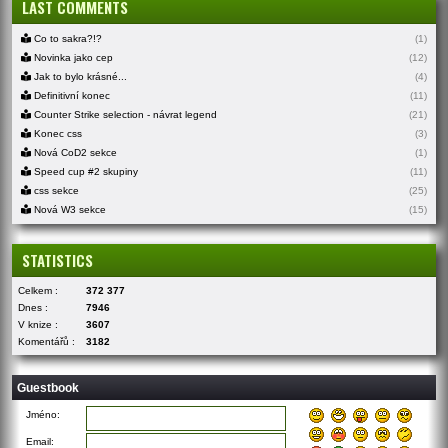
LAST COMMENTS
Co to sakra?!?
(1)
Novinka jako cep
(12)
Jak to bylo krásné...
(4)
Definitivní konec
(11)
Counter Strike selection - návrat legend
(21)
Konec css
(3)
Nová CoD2 sekce
(1)
Speed cup #2 skupiny
(11)
css sekce
(25)
Nová W3 sekce
(15)
STATISTICS
Celkem :
372 377
Dnes :
7946
V knize :
3607
Komentářů :
3182
Guestbook
Jméno:
Email: