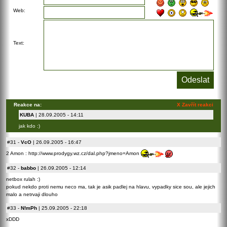
Web:
Text:
Reakce na:
X Zavřít reakci
KUBA
| 28.09.2005 - 14:11
jak kdo :)
#31
-
VcO
| 26.09.2005 - 16:47
2 Amon : http://www.prodygy.wz.cz/dal.php?jmeno=Amon
#32
-
babbo
| 26.09.2005 - 12:14
netbox rulah :)
pokud nekdo proti nemu neco ma, tak je asik padlej na hlavu, vypadky sice sou, ale jejich
malo a netrvaji dlouho
#33
-
N!mPh
| 25.09.2005 - 22:18
xDDD