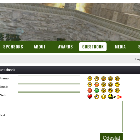
SPONSORS
ABOUT
AWARDS
GUESTBOOK
MEDIA
Lo
uestbook
Jméno:
Email:
Web:
Text: