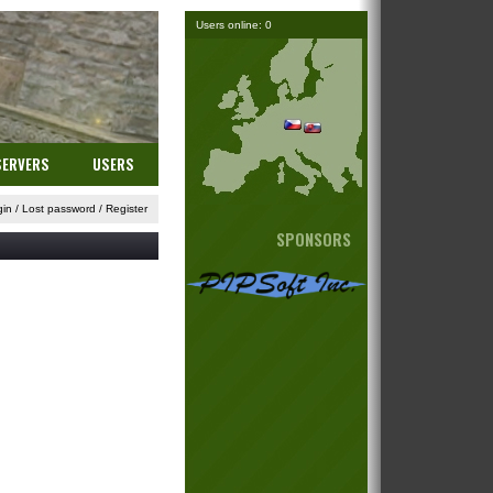
Users online: 0
SERVERS
USERS
gin
/
Lost password
/
Register
SPONSORS