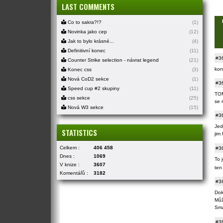
LAST COMMENTS
Co to sakra?!?
(1)
Novinka jako cep
(12)
Jak to bylo krásné...
(4)
Definitivní konec
(11)
#3
Counter Strike selection - návrat legend
(21)
kon
Konec css
(3)
Nová CoD2 sekce
(1)
#3
Speed cup #2 skupiny
(11)
TO
css sekce
(25)
se 
Nová W3 sekce
(15)
#3
Jed
STATISTICS
jim
Celkem :
406 458
#3
Dnes :
1069
To j
V knize :
3607
ten 
Komentářů :
3182
#3
Dok
Můž
Sma
#3