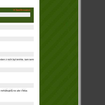
X Zavřít reakci
eden z nich byl tenhle, tam sem
 nehákuješ) no ale t řeba