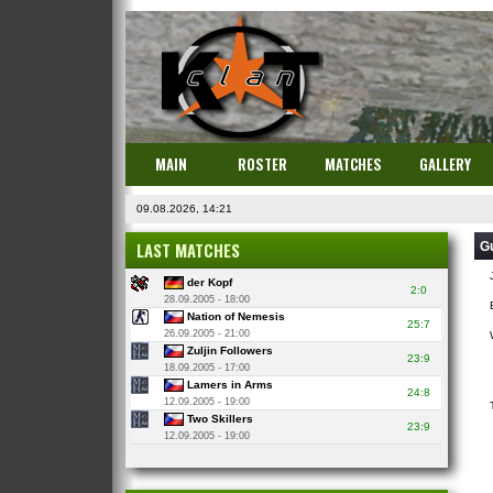
MAIN
ROSTER
MATCHES
GALLERY
09.08.2026, 14:21
LAST MATCHES
G
der Kopf
2:0
28.09.2005 - 18:00
Nation of Nemesis
25:7
26.09.2005 - 21:00
Zuljin Followers
23:9
18.09.2005 - 17:00
Lamers in Arms
24:8
12.09.2005 - 19:00
Two Skillers
23:9
12.09.2005 - 19:00