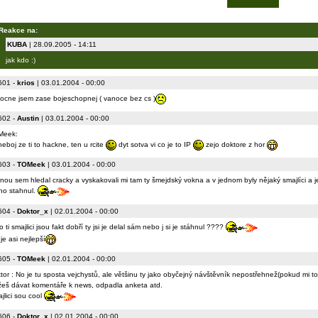
Reakce na:
KUBA
| 28.09.2005 - 14:11
jak kdo :)
601
-
krios
| 03.01.2004 - 00:00
ocne jsem zase bojeschopnej ( vanoce bez cs )
602
-
Austin
| 03.01.2004 - 00:00
Meek:
neboj ze ti to hackne, ten u rcite
dyt sotva vi co je to IP
zejo doktore z hor
603
-
TOMeek
| 03.01.2004 - 00:00
nou sem hledal cracky a vyskakovali mi tam ty šmejdský vokna a v jednom byly nějaký smajlíci a j
 ho stahnul.
604
-
Doktor_x
| 02.01.2004 - 00:00
o ti smajlici jsou fakt dobří ty jsi je delal sám nebo j si je stáhnul ????
je asi nejlepší
605
-
TOMeek
| 02.01.2004 - 00:00
tor : No je tu sposta vejchystů, ale většinu ty jako obyčejný návštěvník nepostřehnež(pokud mi to
eš dávat komentáře k news, odpadla anketa atd.
jlici sou cool
606
-
Doktor_x
| 02.01.2004 - 00:00