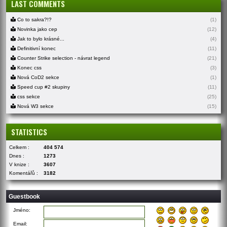
LAST COMMENTS
Co to sakra?!?
(1)
Novinka jako cep
(12)
Jak to bylo krásné...
(4)
Definitivní konec
(11)
Counter Strike selection - návrat legend
(21)
Konec css
(3)
Nová CoD2 sekce
(1)
Speed cup #2 skupiny
(11)
css sekce
(25)
Nová W3 sekce
(15)
STATISTICS
Celkem :
404 574
Dnes :
1273
V knize :
3607
Komentářů :
3182
Guestbook
Jméno:
Email: