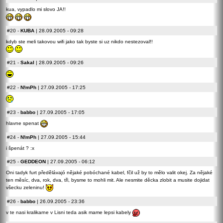
kua, vypadlo mi slovo JA!!
#20
-
KUBA
| 28.09.2005 - 09:28
kdyb ste meli takovou wifi jako tak byste si uz nikdo nestezoval!!
#21
-
Sakal
| 28.09.2005 - 09:26
#22
-
N!mPh
| 27.09.2005 - 17:25
#23
-
babbo
| 27.09.2005 - 17:05
hlavne spenat
#24
-
N!mPh
| 27.09.2005 - 15:44
i špenát ? :x
#25
-
GEDDEON
| 27.09.2005 - 06:12
Oni tadyk furt předělávajó nějaké pobóchané kabel, fčil už by to mělo valit okej. Za nějaké
ten měsíc, dva, rok, dva, tři, bysme to mohli mit. Ale nesmite děcka zlobit a musite dojidat
všecku zeleninu!
#26
-
babbo
| 26.09.2005 - 23:36
v te nasi kralikarne v Lisni teda asik mame lepsi kabely