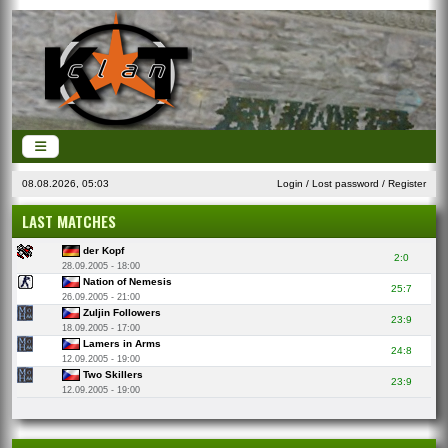
08.08.2026, 05:03
Login
/
Lost password
/
Register
LAST MATCHES
der Kopf
2:0
28.09.2005 - 18:00
Nation of Nemesis
25:7
26.09.2005 - 21:00
Zuljin Followers
23:9
18.09.2005 - 17:00
Lamers in Arms
24:8
12.09.2005 - 19:00
Two Skillers
23:9
12.09.2005 - 19:00