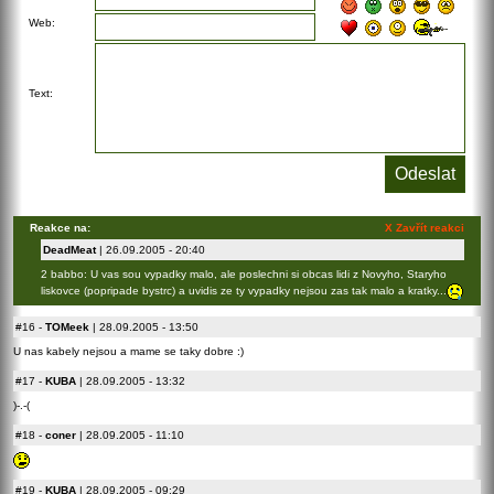
Web:
Text:
Reakce na:
X Zavřít reakci
DeadMeat
| 26.09.2005 - 20:40
2 babbo: U vas sou vypadky malo, ale poslechni si obcas lidi z Novyho, Staryho
liskovce (popripade bystrc) a uvidis ze ty vypadky nejsou zas tak malo a kratky...
#16
-
TOMeek
| 28.09.2005 - 13:50
U nas kabely nejsou a mame se taky dobre :)
#17
-
KUBA
| 28.09.2005 - 13:32
)-.-(
#18
-
coner
| 28.09.2005 - 11:10
#19
-
KUBA
| 28.09.2005 - 09:29