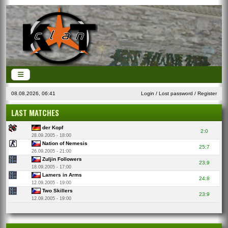
08.08.2026, 06:41
Login
/
Lost password
/
Register
LAST MATCHES
der Kopf
2:0
28.09.2005 - 18:00
Nation of Nemesis
25:7
26.09.2005 - 21:00
Zuljin Followers
23:9
18.09.2005 - 17:00
Lamers in Arms
24:8
12.09.2005 - 19:00
Two Skillers
23:9
12.09.2005 - 19:00