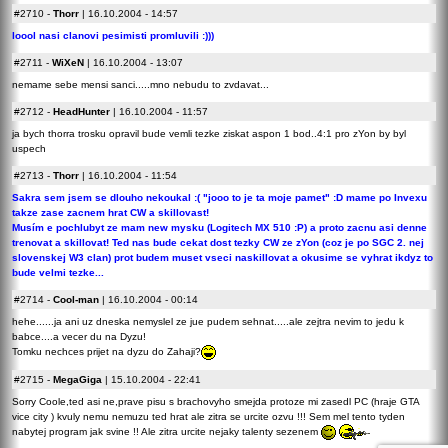
#2710
-
Thorr
| 16.10.2004 - 14:57
loool nasi clanovi pesimisti promluvili :)))
#2711
-
WiXeN
| 16.10.2004 - 13:07
nemame sebe mensi sanci.....mno nebudu to zvdavat...
#2712
-
HeadHunter
| 16.10.2004 - 11:57
ja bych thorra trosku opravil bude vemli tezke ziskat aspon 1 bod..4:1 pro zYon by byl
uspech
#2713
-
Thorr
| 16.10.2004 - 11:54
Sakra sem jsem se dlouho nekoukal :( "jooo to je ta moje pamet" :D mame po Invexu
takze zase zacnem hrat CW a skillovast!
Musím e pochlubyt ze mam new mysku (Logitech MX 510 :P) a proto zacnu asi denne
trenovat a skillovat! Ted nas bude cekat dost tezky CW ze zYon (coz je po SGC 2. nej
slovenskej W3 clan) prot budem muset vseci naskillovat a okusime se vyhrat ikdyz to
bude velmi tezke...
#2714
-
Cool-man
| 16.10.2004 - 00:14
hehe......ja ani uz dneska nemyslel ze jue pudem sehnat.....ale zejtra nevim to jedu k
babce....a vecer du na Dyzu!
Tomku nechces prijet na dyzu do Zahaji?
#2715
-
MegaGiga
| 15.10.2004 - 22:41
Sorry Coole,ted asi ne,prave pisu s brachovyho smejda protoze mi zasedl PC (hraje GTA
vice city ) kvuly nemu nemuzu ted hrat ale zitra se urcite ozvu !!! Sem mel tento tyden
nabytej program jak svine !! Ale zitra urcite nejaky talenty sezenem