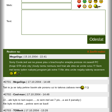
Web:
Text:
Reakce na:
X Zavřít reakci
MegaGiga
| 15.10.2004 - 22:41
Sorry Coole,ted asi ne,prave pisu s brachovyho smejda protoze mi zasedl PC
(hraje GTA vice city ) kvuly nemu nemuzu ted hrat ale zitra se urcite ozvu !!! Sem
mel tento tyden nabytej program jak svine !! Ale zitra urcite nejaky talenty sezenem
#2701
-
MegaGiga
| 17.10.2004 - 14:48
Tak to ja se taky pekne bavim ale poranu uz to takova zabava neni
!!:))
#2702
-
Cool-man
| 17.10.2004 - 14:46
JJ....ale bylo to tam super......to sem mel asi 7 piv....a asi 4 panaky:)
Ale bylo mi dobre ...pekne sem se bavil
#2703
-
TOMeek
| 17.10.2004 - 13:26