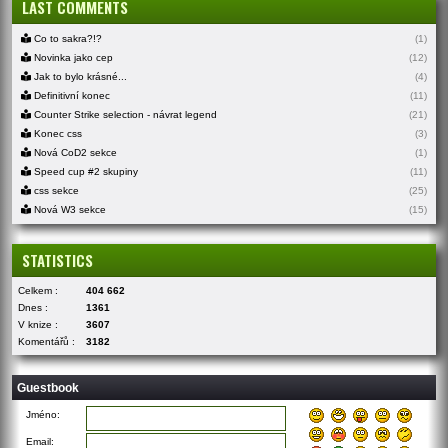
LAST COMMENTS
Co to sakra?!?
(1)
Novinka jako cep
(12)
Jak to bylo krásné...
(4)
Definitivní konec
(11)
Counter Strike selection - návrat legend
(21)
Konec css
(3)
Nová CoD2 sekce
(1)
Speed cup #2 skupiny
(11)
css sekce
(25)
Nová W3 sekce
(15)
STATISTICS
Celkem :
404 662
Dnes :
1361
V knize :
3607
Komentářů :
3182
Guestbook
Jméno:
Email: