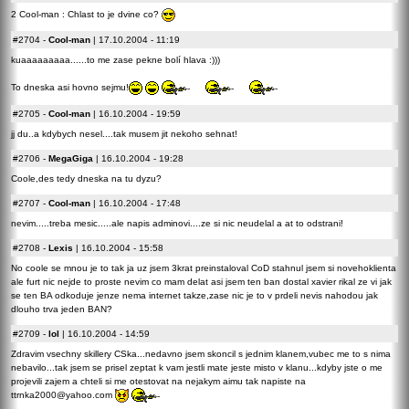
2 Cool-man : Chlast to je dvine co?
#2704
-
Cool-man
| 17.10.2004 - 11:19
kuaaaaaaaaa......to me zase pekne bolí hlava :)))
To dneska asi hovno sejmu!
#2705
-
Cool-man
| 16.10.2004 - 19:59
jj du..a kdybych nesel....tak musem jit nekoho sehnat!
#2706
-
MegaGiga
| 16.10.2004 - 19:28
Coole,des tedy dneska na tu dyzu?
#2707
-
Cool-man
| 16.10.2004 - 17:48
nevim.....treba mesic.....ale napis adminovi....ze si nic neudelal a at to odstrani!
#2708
-
Lexis
| 16.10.2004 - 15:58
No coole se mnou je to tak ja uz jsem 3krat preinstaloval CoD stahnul jsem si novehoklienta
ale furt nic nejde to proste nevim co mam delat asi jsem ten ban dostal xavier rikal ze vi jak
se ten BA odkoduje jenze nema internet takze,zase nic je to v prdeli nevis nahodou jak
dlouho trva jeden BAN?
#2709
-
lol
| 16.10.2004 - 14:59
Zdravim vsechny skillery CSka...nedavno jsem skoncil s jednim klanem,vubec me to s nima
nebavilo...tak jsem se prisel zeptat k vam jestli mate jeste misto v klanu...kdyby jste o me
projevili zajem a chteli si me otestovat na nejakym aimu tak napiste na
ttrnka2000@yahoo.com