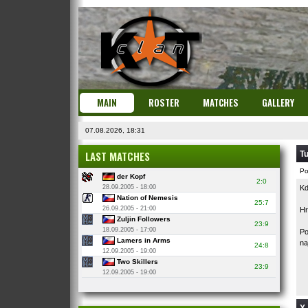
MAIN
ROSTER
MATCHES
GALLERY
07.08.2026, 18:31
LAST MATCHES
Tu
Po
der Kopf
2:0
28.09.2005 - 18:00
Kd
Nation of Nemesis
25:7
26.09.2005 - 21:00
Hr
Zuljin Followers
23:9
18.09.2005 - 17:00
Po
Lamers in Arms
na
24:8
12.09.2005 - 19:00
Two Skillers
23:9
12.09.2005 - 19:00