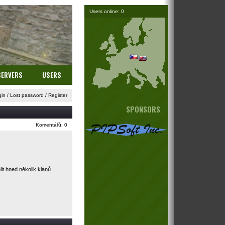
Users online: 0
SERVERS
USERS
gin
/
Lost password
/
Register
SPONSORS
Komentářů: 0
lit hned několik klanů