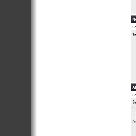
N
Po
Ta
Ak
Po
Ši
- 
- 
- 
Do