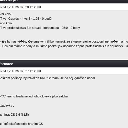
Mas rozpis
sted by: TOMeek | 28.12.2003
vní kolo :
T vs. Guards - 4 vs 5 - 1:25 - 0 bodů
uhé kolo :
T vs.professionals fun squad - kontumace - 25:0 - 2 body
 �e by nás tě�ilo, �e sme vyhráli kontumací, ze skupiny stejně postoupit nemů�em a mohl
c. Celkem máme 2 body a musíme počkat jak dopadne zápas professionals fun squad vs. G
nformace
sted by: TOMeek | 27.12.2003
eškem počínaje byl založen KoT "B" team. Je do něj vyhlášen nábor.
 "A" teamu hledáme jednoho člověka jako zálohu.
žadavky :
sí hrát CS 1.6 (i 1.5)
sí mít skušenosti s hraním CS