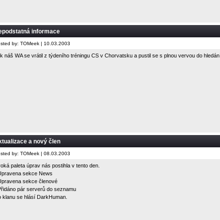
epodstatná informace
sted by: TOMeek | 10.03.2003
k náš WA se vrátil z týdeního tréningu CS v Chorvatsku a pustil se s plnou vervou do hledán
tualizace a nový člen
sted by: TOMeek | 08.03.2003
roká paleta úprav nás postihla v tento den.
Upravena sekce News
Upravena sekce členové
Přidáno pár serverů do seznamu
 klanu se hlásí DarkHuman.