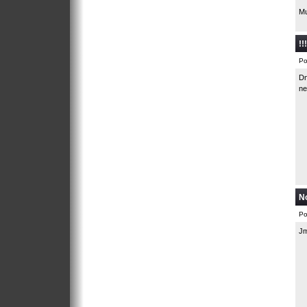
Mu
!!
Po
Dn
ne
No
Po
Jm