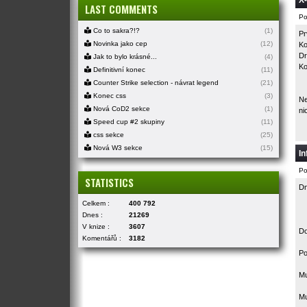
X-
LAST COMMENTS
Po
Co to sakra?!?
(1)
Pr
Novinka jako cep
(12)
Ko
Dr
Jak to bylo krásné...
(4)
Ko
Definitivní konec
(11)
Counter Strike selection - návrat legend
(21)
Konec css
(3)
Ne
Nová CoD2 sekce
(1)
ni
Speed cup #2 skupiny
(11)
css sekce
(25)
Nová W3 sekce
(15)
I
Po
STATISTICS
Dn
Celkem :
400 792
Dnes :
21269
V knize :
3607
Do
Komentářů :
3182
Po
Mu
Mu