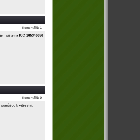
Komentářů: 1
jem pište na ICQ
165346656
Komentářů: 0
 pomůžou k vítězství.