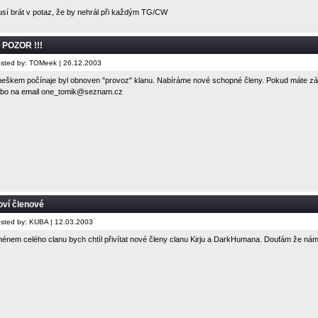
sí brát v potaz, že by nehrál při každým TG/CW
! POZOR !!!
sted by: TOMeek | 26.12.2003
eškem počínaje byl obnoven "provoz" klanu. Nabíráme nové schopné členy. Pokud máte zá
bo na email
one_tomik@seznam.cz
ví členové
sted by: KUBA | 12.03.2003
énem celého clanu bych chtìl přivítat nové členy clanu Kirju a DarkHumana. Doufám že nám