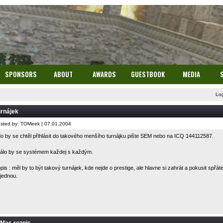
SPONSORS
ABOUT
AWARDS
GUESTBOOK
MEDIA
Lo
rnájek
sted by: TOMeek | 07.01.2004
o by se chtěl přihlásit do takového menšího turnájku pište
SEM
nebo na ICQ 144112587.
álo by se systémem každej s každým.
pis : měl by to být takový turnájek, kde nejde o prestige, ale hlavne si zahrát a pokusit spřáte
jednou.