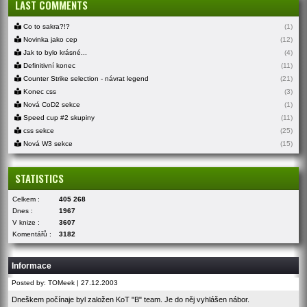
LAST COMMENTS
Co to sakra?!?
(1)
Novinka jako cep
(12)
Jak to bylo krásné...
(4)
Definitivní konec
(11)
Counter Strike selection - návrat legend
(21)
Konec css
(3)
Nová CoD2 sekce
(1)
Speed cup #2 skupiny
(11)
css sekce
(25)
Nová W3 sekce
(15)
STATISTICS
Celkem :
405 268
Dnes :
1967
V knize :
3607
Komentářů :
3182
Informace
Posted by: TOMeek | 27.12.2003
Dneškem počínaje byl založen KoT "B" team. Je do něj vyhlášen nábor.