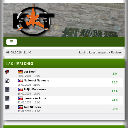
08.08.2026, 21:40
Login
/
Lost password
/
Register
LAST MATCHES
der Kopf
2:0
28.09.2005 - 18:00
Nation of Nemesis
25:7
26.09.2005 - 21:00
Zuljin Followers
23:9
18.09.2005 - 17:00
Lamers in Arms
24:8
12.09.2005 - 19:00
Two Skillers
23:9
12.09.2005 - 19:00