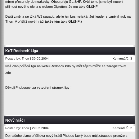
mírně přesunuly do neaktivity. Obou přeju GL &HF. Kvůli tomu jsme byli nuceni
přijmout nového člena s nickem Digletton. Je mu taky GL&HF.
Další změna se týká W3 squadu, ale je jen kosmetická. Její leader si změnil nick na
Thorr. A přišli 2 nový hráči takže těm taky GL&HF:)
KoT RednecK Liga
Posted by: Thorr | 30.05.2004
Komentářů: 3
Náš clan pořádá ligu na webu Redneck kdo by měl zájem může se zaregistrovat
zde
Děkuji Phobosovi za vytvoření stránek ligy!!
Nový hráči
Posted by: Thorr | 29.05.2004
Komentářů: 2
Do našeho clanu přišli dva nový hráči Phobos který bude můj zástupce protože s