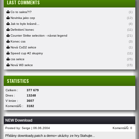
LAST COMMENTS
Co to sakra?!?
(1)
Novinka jako cep
(12)
Jak to bylo krásné...
(4)
Definitivní konec
(11)
Counter Strike selection - návrat legend
(21)
Konec css
(3)
Nová CoD2 sekce
(1)
Speed cup #2 skupiny
(11)
css sekce
(25)
Nová W3 sekce
(15)
STATISTICS
Celkem :
377 679
Dnes :
13248
V knize :
3607
Komentářů :
3182
NEW Download
Posted by: Serge | 06.06.2004
Komentářů: 0
Přidány downloady,patch a demo+ ukázky ze hry.Stahujte...