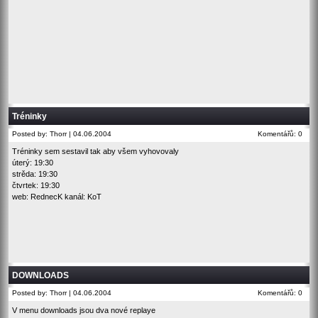
Tréninky
Posted by: Thorr | 04.06.2004
Komentářů: 0
Tréninky sem sestavil tak aby všem vyhovovaly
úterý: 19:30
strěda: 19:30
čtvrtek: 19:30
web: RednecK kanál: KoT
DOWNLOADS
Posted by: Thorr | 04.06.2004
Komentářů: 0
V menu downloads jsou dva nové replaye