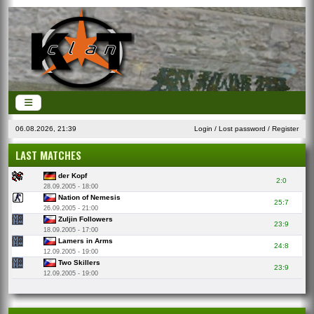
06.08.2026, 21:39
Login
/
Lost password
/
Register
LAST MATCHES
der Kopf
2:0
28.09.2005 - 18:00
Nation of Nemesis
25:7
26.09.2005 - 21:00
Zuljin Followers
23:9
18.09.2005 - 17:00
Lamers in Arms
24:8
12.09.2005 - 19:00
Two Skillers
23:9
12.09.2005 - 19:00