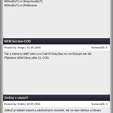
WiXen[KoT] vs Wraychus[KoT]
WiXen[KoT] vs [RW]maras
NEW Section-COD
Posted by: Serge | 31.05.2004
Komentářů: 5
Tak a máme tu další sekci a to Call Of Duty,Klan se rozrůstá,jen tak dál.
Přijímáme NEW členy pište CL COD.
Změny v clanu!!!
Posted by: KUBA | 30.05.2004
Komentářů: 3
Jelikož je období maturit a závěrečných zkoušek, tak se nám Varlous a Ultrass