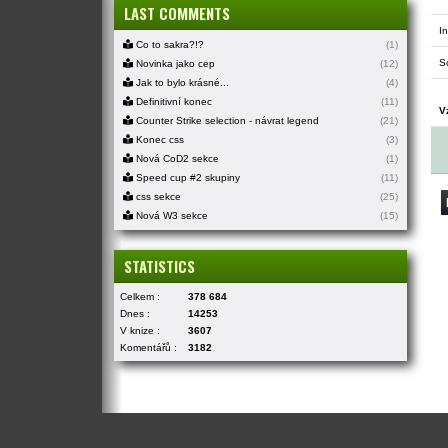
LAST COMMENTS
In
Co to sakra?!?
(1)
S
Novinka jako cep
(12)
Jak to bylo krásné...
(4)
Definitivní konec
(11)
V
Counter Strike selection - návrat legend
(21)
Konec css
(3)
Nová CoD2 sekce
(1)
Speed cup #2 skupiny
(11)
css sekce
(25)
Nová W3 sekce
(15)
STATISTICS
Celkem :
378 684
Dnes :
14253
V knize :
3607
Komentářů :
3182