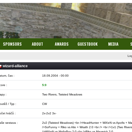
SPONSORS
ABOUT
AWARDS
GUESTBOOK
MEDIA
Lo
wizard-alliance
atum, čas :
18.09.2004 - 00:00
core :
5:0
apy :
Two Rivers, Twisted Meadows
utěž / Typ :
CW
očet hráčů :
2x-2v2 3x-
aše sestava :
2v2 (Twisted Meadows) <br />HeadHunter + WiXeN vs Apofis + Mare
/>SoFunny + Riko vs Alio + Wraith 2:0 <br /> <br />1v1 (Two Rivers
/>WiXeN vs MafiaBoy 2:0 <br />Riko vs Maverick 2:0