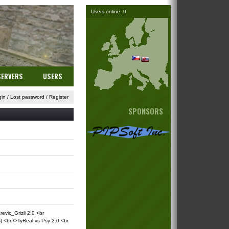
Users online: 0
SERVERS
USERS
gin
/
Lost password
/
Register
SPONSORS
vic_Grizli 2:0 <br
) <br />TyReal vs Psy 2:0 <br