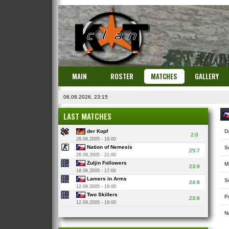
MAIN
ROSTER
MATCHES
GALLERY
06.08.2026, 23:15
LAST MATCHES
der Kopf
D
2:0
28.09.2005 - 18:00
Nation of Nemesis
S
25:7
26.09.2005 - 21:00
Zuljin Followers
M
23:9
18.09.2005 - 17:00
Lamers in Arms
So
24:8
12.09.2005 - 19:00
Two Skillers
P
23:9
12.09.2005 - 19:00
N