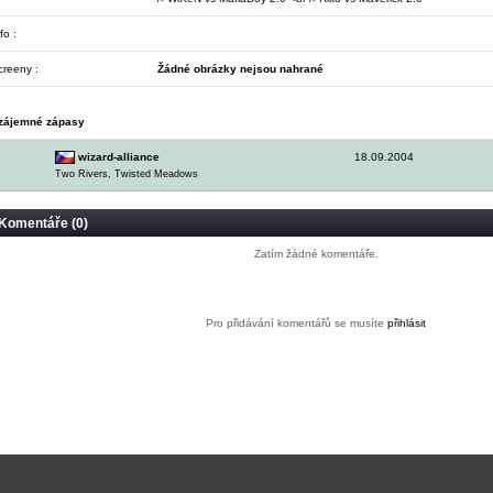
fo :
creeny :
Žádné obrázky nejsou nahrané
zájemné zápasy
wizard-alliance
18.09.2004
Two Rivers, Twisted Meadows
Komentáře (0)
Zatím žádné komentáře.
Pro přidávání komentářů se musíte
přihlásit