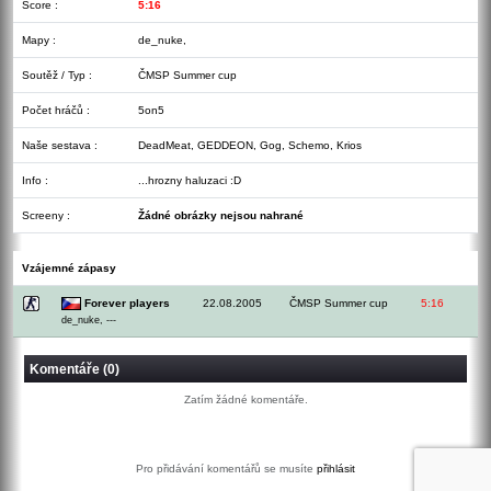
Score :
5:16
Mapy :
de_nuke,
Soutěž / Typ :
ČMSP Summer cup
Počet hráčů :
5on5
Naše sestava :
DeadMeat, GEDDEON, Gog, Schemo, Krios
Info :
...hrozny haluzaci :D
Screeny :
Žádné obrázky nejsou nahrané
Vzájemné zápasy
Forever players
22.08.2005
ČMSP Summer cup
5:16
de_nuke, ---
Komentáře (0)
Zatím žádné komentáře.
Pro přidávání komentářů se musíte
přihlásit