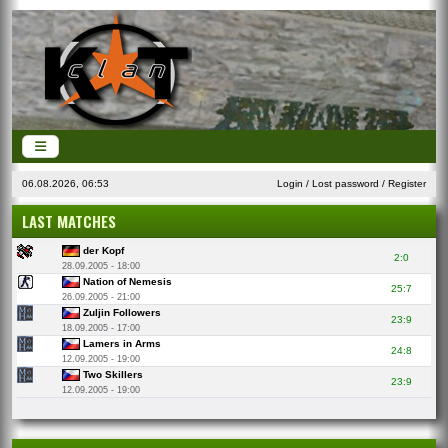
06.08.2026, 06:53
Login
/
Lost password
/
Register
LAST MATCHES
der Kopf
2:0
28.09.2005 - 18:00
Nation of Nemesis
25:7
26.09.2005 - 21:00
Zuljin Followers
23:9
18.09.2005 - 17:00
Lamers in Arms
24:8
12.09.2005 - 19:00
Two Skillers
23:9
12.09.2005 - 19:00