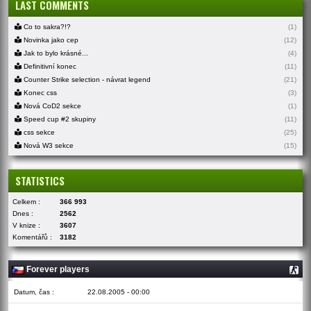
LAST COMMENTS
Co to sakra?!?
(1)
Novinka jako cep
(12)
Jak to bylo krásné...
(4)
Definitivní konec
(11)
Counter Strike selection - návrat legend
(21)
Konec css
(3)
Nová CoD2 sekce
(1)
Speed cup #2 skupiny
(11)
css sekce
(25)
Nová W3 sekce
(15)
STATISTICS
Celkem :
366 993
Dnes :
2562
V knize :
3607
Komentářů :
3182
Forever players
Datum, čas :
22.08.2005 - 00:00