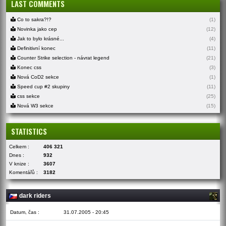
LAST COMMENTS
Co to sakra?!?
(1)
Novinka jako cep
(12)
Jak to bylo krásné...
(4)
Definitivní konec
(11)
Counter Strike selection - návrat legend
(21)
Konec css
(3)
Nová CoD2 sekce
(1)
Speed cup #2 skupiny
(11)
css sekce
(25)
Nová W3 sekce
(15)
STATISTICS
Celkem :
406 321
Dnes :
932
V knize :
3607
Komentářů :
3182
dark riders
Datum, čas :
31.07.2005 - 20:45