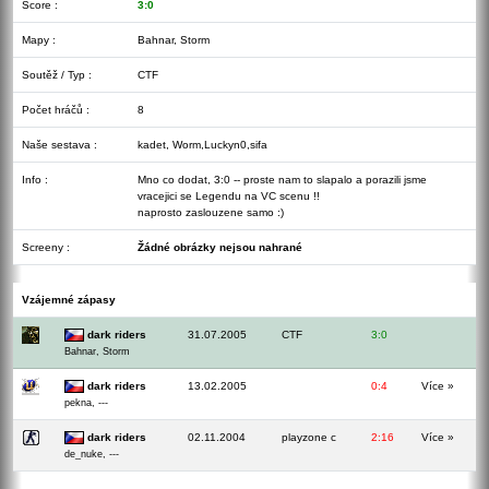
Score :
3:0
Mapy :
Bahnar, Storm
Soutěž / Typ :
CTF
Počet hráčů :
8
Naše sestava :
kadet, Worm,Luckyn0,sifa
Info :
Mno co dodat, 3:0 -- proste nam to slapalo a porazili jsme
vracejici se Legendu na VC scenu !!
naprosto zaslouzene samo :)
Screeny :
Žádné obrázky nejsou nahrané
Vzájemné zápasy
dark riders
31.07.2005
CTF
3:0
Bahnar, Storm
dark riders
13.02.2005
0:4
Více »
pekna, ---
dark riders
02.11.2004
playzone c
2:16
Více »
de_nuke, ---