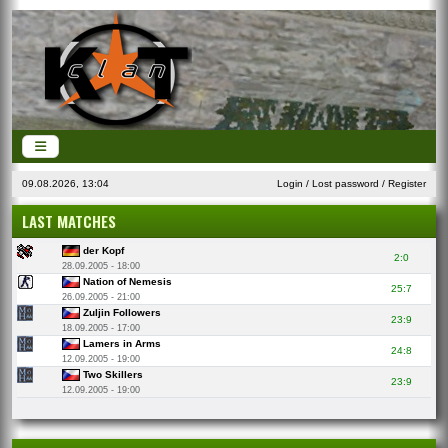
09.08.2026, 13:04
Login
/
Lost password
/
Register
LAST MATCHES
der Kopf
2:0
28.09.2005 - 18:00
Nation of Nemesis
25:7
26.09.2005 - 21:00
Zuljin Followers
23:9
18.09.2005 - 17:00
Lamers in Arms
24:8
12.09.2005 - 19:00
Two Skillers
23:9
12.09.2005 - 19:00