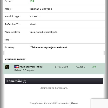
Score :
2:0
Mapy :
Bahnar, 3 Canyons
Soutěž / Typ :
CZ-ESL
Počet hráčů :
4vs4
Naše sestava :
uBu,worm,b.j,kadett,sifa
Info :
Screeny :
Žádné obrázky nejsou nahrané
Vzájemné zápasy
Klub Starych Tatiku
17.07.2005
CZ-ESL
2:0
Bahnar, 3 Canyons
Komentáře (0)
Zatím žádné komentáře.
Pro přidávání komentářů se musíte
přihlásit