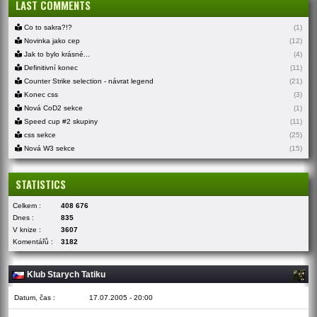
LAST COMMENTS
Co to sakra?!?
(1)
Novinka jako cep
(12)
Jak to bylo krásné...
(4)
Definitivní konec
(11)
Counter Strike selection - návrat legend
(21)
Konec css
(3)
Nová CoD2 sekce
(1)
Speed cup #2 skupiny
(11)
css sekce
(25)
Nová W3 sekce
(15)
STATISTICS
Celkem :
408 676
Dnes :
835
V knize :
3607
Komentářů :
3182
Klub Starych Tatiku
Datum, čas :
17.07.2005 - 20:00