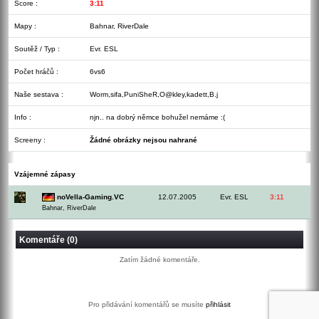
Score :
3:11
Mapy :
Bahnar, RiverDale
Soutěž / Typ :
Evr. ESL
Počet hráčů :
6vs6
Naše sestava :
Worm,sifa,PuniSheR,O@kley,kadett,B.j
Info :
njn.. na dobrý němce bohužel nemáme :(
Screeny :
Žádné obrázky nejsou nahrané
Vzájemné zápasy
noVella-Gaming.VC
12.07.2005
Evr. ESL
3:11
Bahnar, RiverDale
Komentáře (0)
Zatím žádné komentáře.
Pro přidávání komentářů se musíte
přihlásit