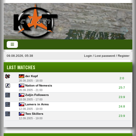
09.08.2026, 05:38
Login
/
Lost password
/
Register
LAST MATCHES
der Kopf
2:0
28.09.2005 - 18:00
Nation of Nemesis
25:7
26.09.2005 - 21:00
Zuljin Followers
23:9
18.09.2005 - 17:00
Lamers in Arms
24:8
12.09.2005 - 19:00
Two Skillers
23:9
12.09.2005 - 19:00