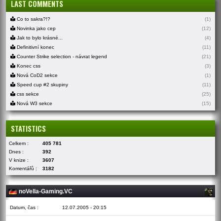
LAST COMMENTS
Co to sakra?!?
(1)
Novinka jako cep
(12)
Jak to bylo krásné...
(4)
Definitivní konec
(11)
Counter Strike selection - návrat legend
(21)
Konec css
(3)
Nová CoD2 sekce
(1)
Speed cup #2 skupiny
(11)
css sekce
(25)
Nová W3 sekce
(15)
STATISTICS
Celkem :
405 781
Dnes :
392
V knize :
3607
Komentářů :
3182
noVella-Gaming.VC
Datum, čas :
12.07.2005 - 20:15