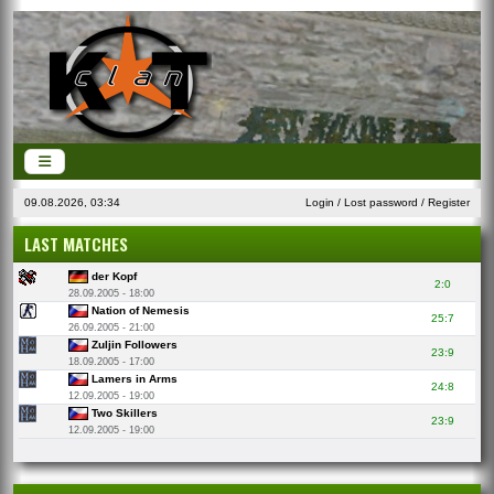
09.08.2026, 03:34
Login
/
Lost password
/
Register
LAST MATCHES
der Kopf
2:0
28.09.2005 - 18:00
Nation of Nemesis
25:7
26.09.2005 - 21:00
Zuljin Followers
23:9
18.09.2005 - 17:00
Lamers in Arms
24:8
12.09.2005 - 19:00
Two Skillers
23:9
12.09.2005 - 19:00