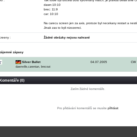
fo :
Tak todle byl docela dost vyrovnaný match, je pravda delali sme ch
dawn:10:10
brec: 11:9
car: 10:10
Na carecu screen jen za axis, protoze byl necekany restart a nestihl
Jinak zas to byli nizozemci.
creeny :
Žádné obrázky nejsou nahrané
zájemné zápasy
Silver Bullet
04.07.2005
CW
dawnville,carentan, brecout
Komentáře (0)
Zatím žádné komentáře.
Pro přidávání komentářů se musíte
přihlásit