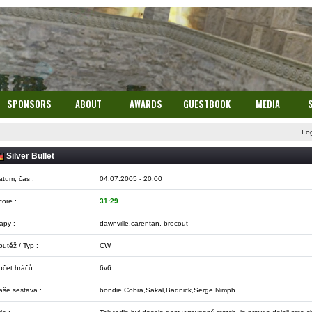
SPONSORS
ABOUT
AWARDS
GUESTBOOK
MEDIA
Lo
Silver Bullet
atum, čas :
04.07.2005 - 20:00
core :
31:29
apy :
dawnville,carentan, brecout
utěž / Typ :
CW
očet hráčů :
6v6
aše sestava :
bondie,Cobra,Sakal,Badnick,Serge,Nimph