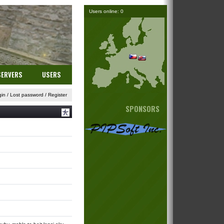
Users online: 0
SERVERS
USERS
gin
/
Lost password
/
Register
SPONSORS