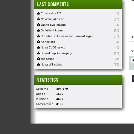
In
LAST COMMENTS
Co to sakra?!?
(1)
Novinka jako cep
(12)
Jak to bylo krásné...
(4)
Definitivní konec
(11)
Counter Strike selection - návrat legend
(21)
S
Konec css
(3)
Nová CoD2 sekce
(1)
V
Speed cup #2 skupiny
(11)
css sekce
(25)
Nová W3 sekce
(15)
STATISTICS
Celkem :
404 970
Dnes :
1669
V knize :
3607
Komentářů :
3182