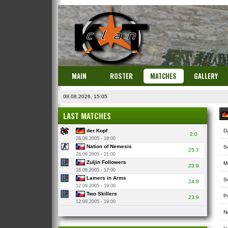
MAIN
ROSTER
MATCHES
GALLERY
08.08.2026, 15:05
LAST MATCHES
der Kopf
D
2:0
28.09.2005 - 18:00
Nation of Nemesis
S
25:7
26.09.2005 - 21:00
Zuljin Followers
M
23:9
18.09.2005 - 17:00
Lamers in Arms
So
24:8
12.09.2005 - 19:00
Two Skillers
P
23:9
12.09.2005 - 19:00
N