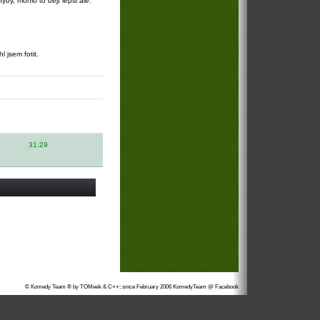
yby, mohlo to bejt lepsi ale:
 jsem fotit.
31:29
© Komedy Team ® by TOMeek & C++; since February 2006
KomedyTeam @ Facebook