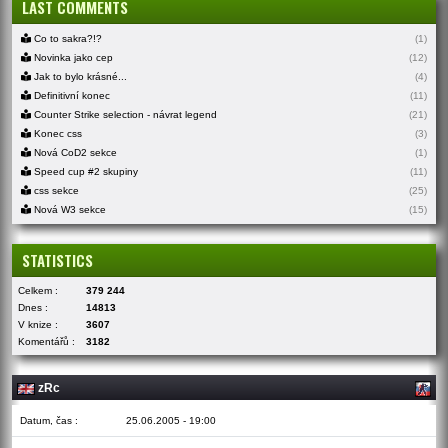
LAST COMMENTS
Co to sakra?!?
(1)
Novinka jako cep
(12)
Jak to bylo krásné...
(4)
Definitivní konec
(11)
Counter Strike selection - návrat legend
(21)
Konec css
(3)
Nová CoD2 sekce
(1)
Speed cup #2 skupiny
(11)
css sekce
(25)
Nová W3 sekce
(15)
STATISTICS
Celkem :
379 244
Dnes :
14813
V knize :
3607
Komentářů :
3182
zRc
Datum, čas :
25.06.2005 - 19:00