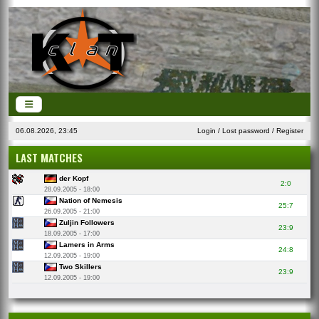
06.08.2026, 23:45
Login
/
Lost password
/
Register
LAST MATCHES
der Kopf
2:0
28.09.2005 - 18:00
Nation of Nemesis
25:7
26.09.2005 - 21:00
Zuljin Followers
23:9
18.09.2005 - 17:00
Lamers in Arms
24:8
12.09.2005 - 19:00
Two Skillers
23:9
12.09.2005 - 19:00