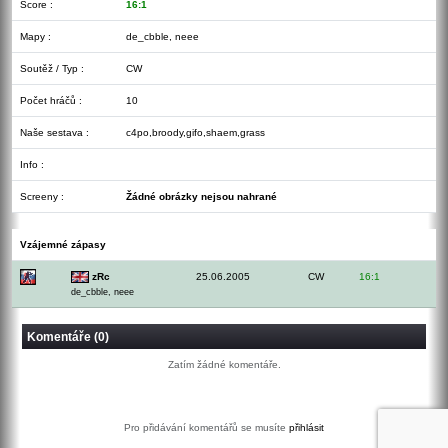
Score :
16:1
Mapy :
de_cbble, neee
Soutěž / Typ :
CW
Počet hráčů :
10
Naše sestava :
c4po,broody,gifo,shaem,grass
Info :
Screeny :
Žádné obrázky nejsou nahrané
Vzájemné zápasy
zRc
25.06.2005
CW
16:1
de_cbble, neee
Komentáře (0)
Zatím žádné komentáře.
Pro přidávání komentářů se musíte
přihlásit