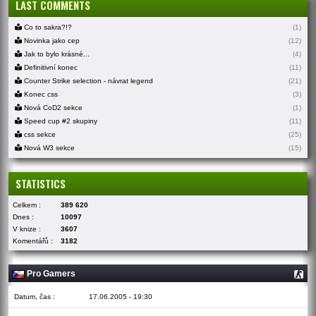
LAST COMMENTS
Co to sakra?!?
(1)
Novinka jako cep
(12)
Jak to bylo krásné...
(4)
Definitivní konec
(11)
Counter Strike selection - návrat legend
(21)
Konec css
(3)
Nová CoD2 sekce
(1)
Speed cup #2 skupiny
(11)
css sekce
(25)
Nová W3 sekce
(15)
STATISTICS
Celkem :
389 620
Dnes :
10097
V knize :
3607
Komentářů :
3182
Pro Gamers
Datum, čas :
17.06.2005 - 19:30