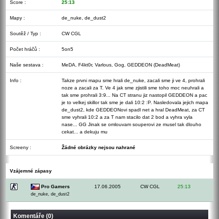
Score :
25:13
Mapy :
de_nuke, de_dust2
Soutěž / Typ :
CW CGL
Počet hráčů :
5on5
Naše sestava :
MeDA, F4kt0r, Varlous, Gog, GEDDEON (DeadMeat)
Info :
Takze prvni mapu sme hrali de_nuke, zacali sme ji ve 4, prohrali
noze a zacali za T. Ve 4 jak sme zjistili sme toho moc neuhrali a
tak sme prohrali 3:9... Na CT stranu jiz nastopil GEDDEON a pac
je to velkej skillor tak sme je dali 10:2 :P. Nasledovala jejich mapa
de_dust2, kde GEDDEONovi spadl net a hral DeadMeat, za CT
sme vyhrali 10:2 a za T nam stacilo dat 2 bod a vyhra vyla
nase... GG Jinak se omlouvam souperovi ze musel tak dlouho
cekat... a dekuju mu
Screeny :
Žádné obrázky nejsou nahrané
Vzájemné zápasy
Pro Gamers
17.06.2005
CW CGL
25:13
de_nuke, de_dust2
Komentáře (0)