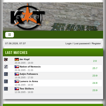
07.08.2026, 07:37
Login
/
Lost password
/
Register
LAST MATCHES
der Kopf
2:0
28.09.2005 - 18:00
Nation of Nemesis
25:7
26.09.2005 - 21:00
Zuljin Followers
23:9
18.09.2005 - 17:00
Lamers in Arms
24:8
12.09.2005 - 19:00
Two Skillers
23:9
12.09.2005 - 19:00