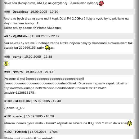
Navic ten dvoujadrovej AMD je nevychytanej... A neni moc vykonej
#96
-
DeadMeat
| 16.09.2005 - 10:30
Ano a to bych si za tu cenu mohl kupit Dual P4 2.5GHz 64bity a vyslo by to priblizne na
stejno, mozna levneji :D
Takze stfu ty boone :P Proste AMD suxx
#97
-
P@!Nkiller
| 15.09.2005 - 22:42
cau nevzali by ste me ? nebojte zadna lumka nejsem naky ty skusenosti s cskem mam tak
dyztak icq 229666155 zatim
#98
-
perko
| 15.09.2005 - 22:38
#99
-
N!mPh
| 15.09.2005 - 21:47
Prectete si muj šeeeeeeeeeeeeeeeeeeeeeeeeeeredně
dlooooooooooooooooooooooooooooouhej článek :D co sem napsal v zapalu zlosti :x
http://www.esl-europe.net/cz/cod/sd/3on3/ladder/ - forum/105/115194/?
lastvisit=1126813175 -
#100
-
GEDDEON
| 15.09.2005 - 19:48
2 perko: o_O?
#101
-
perko
| 15.09.2005 - 18:20
zdravim. nemeli byste misto v klanu? kdyztak se ozvete na ICQ: 295719626 dik a zdař
#102
-
TOMeek
| 15.09.2005 - 17:04
Někdy neni to nejdražší to nejlepší.