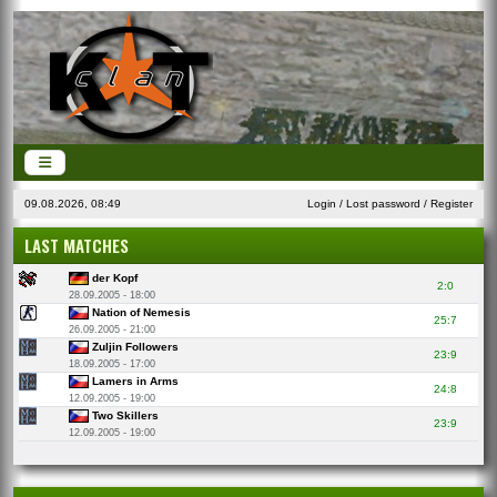
09.08.2026, 08:49
Login
/
Lost password
/
Register
LAST MATCHES
der Kopf
2:0
28.09.2005 - 18:00
Nation of Nemesis
25:7
26.09.2005 - 21:00
Zuljin Followers
23:9
18.09.2005 - 17:00
Lamers in Arms
24:8
12.09.2005 - 19:00
Two Skillers
23:9
12.09.2005 - 19:00