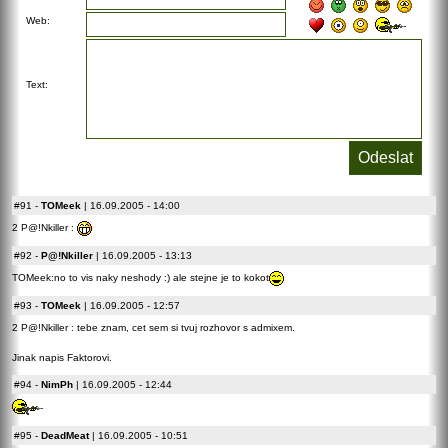
Web:
Text:
#91
-
TOMeek
| 16.09.2005 - 14:00
2 P@!Nkiller :
#92
-
P@!Nkiller
| 16.09.2005 - 13:13
TOMeek:no to vis naky neshody :) ale stejne je to kokot
#93
-
TOMeek
| 16.09.2005 - 12:57
2 P@!Nkiller : tebe znam, cet sem si tvuj rozhovor s admixem.
Jinak napis Faktorovi.
#94
-
NimPh
| 16.09.2005 - 12:44
#95
-
DeadMeat
| 16.09.2005 - 10:51