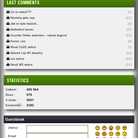
LAST COMMENTS
Co to sakra?!?
(1)
Novinka jako cep
(12)
Jak to bylo krásné...
(4)
Definitivní konec
(11)
Counter Strike selection - návrat legend
(21)
Konec css
(3)
Nová CoD2 sekce
(1)
Speed cup #2 skupiny
(11)
css sekce
(25)
Nová W3 sekce
(15)
STATISTICS
Celkem :
405 964
Dnes :
575
V knize :
3607
Komentářů :
3182
Guestbook
Jméno:
Email: