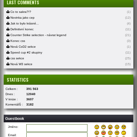
LAST COMMENTS
Co to sakra?!?
(1)
Novinka jako cep
(12)
Jak to bylo krásné...
(4)
Definitivní konec
(11)
Counter Strike selection - návrat legend
(21)
Konec css
(3)
Nová CoD2 sekce
(1)
Speed cup #2 skupiny
(11)
css sekce
(25)
Nová W3 sekce
(15)
STATISTICS
Celkem :
391 563
Dnes :
12040
V knize :
3607
Komentářů :
3182
Guestbook
Jméno:
Email: