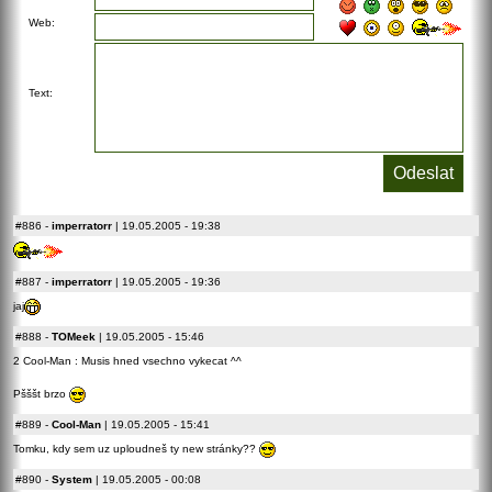
Web:
Text:
#886
-
imperratorr
| 19.05.2005 - 19:38
#887
-
imperratorr
| 19.05.2005 - 19:36
jaj
#888
-
TOMeek
| 19.05.2005 - 15:46
2 Cool-Man : Musis hned vsechno vykecat ^^
Pšššt brzo
#889
-
Cool-Man
| 19.05.2005 - 15:41
Tomku, kdy sem uz uploudneš ty new stránky??
#890
-
System
| 19.05.2005 - 00:08