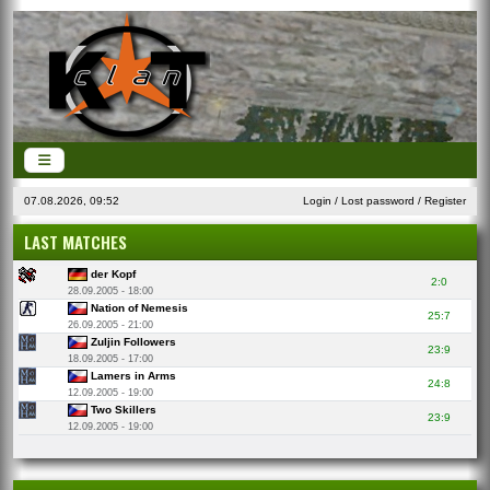
07.08.2026, 09:52
Login
/
Lost password
/
Register
LAST MATCHES
der Kopf
2:0
28.09.2005 - 18:00
Nation of Nemesis
25:7
26.09.2005 - 21:00
Zuljin Followers
23:9
18.09.2005 - 17:00
Lamers in Arms
24:8
12.09.2005 - 19:00
Two Skillers
23:9
12.09.2005 - 19:00