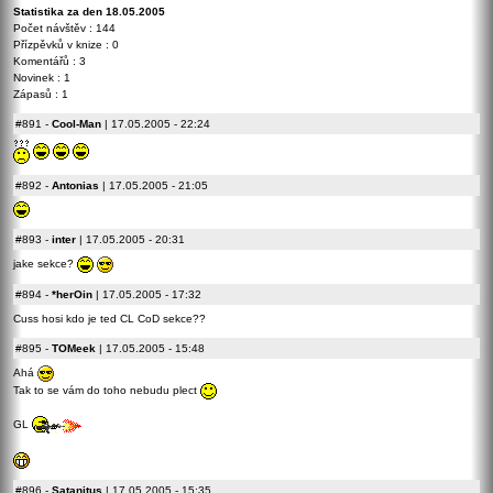
Statistika za den 18.05.2005
Počet návštěv : 144
Přízpěvků v knize : 0
Komentářů : 3
Novinek : 1
Zápasů : 1
#891
-
Cool-Man
| 17.05.2005 - 22:24
#892
-
Antonias
| 17.05.2005 - 21:05
#893
-
inter
| 17.05.2005 - 20:31
jake sekce?
#894
-
*herOin
| 17.05.2005 - 17:32
Cuss hosi kdo je ted CL CoD sekce??
#895
-
TOMeek
| 17.05.2005 - 15:48
Ahá
Tak to se vám do toho nebudu plect
GL
#896
-
Satanitus
| 17.05.2005 - 15:35